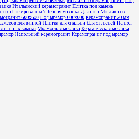
й
Под мрамор
Мозаика бежевая
Мозаика из керамогранита
Под
заика
Итальянский керамогранит
Плитка под камень
литка
Полированный
Черная мозаика
Для стен
Мозаика из
могранит 600х600
Под мрамор 600х600
Керамогранит 20 мм
азмеров для ванной
Плитка для спальни
Для ступеней
На пол
я ванных комнат
Мраморная мозаика
Керамическая мозаика
мрамор
Напольный керамогранит
Керамогранит под мрамор