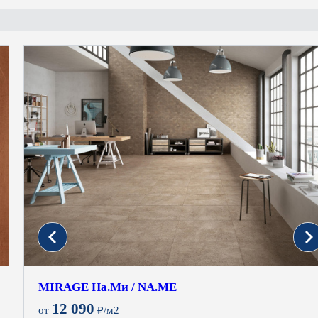
MIRAGE На.Ми / NA.ME
12 090
от
₽/м2