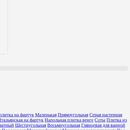
плитка на фартук
Маленькая
Прямоугольная
Серая настенная
тальянская на фартук
Напольная плитка венге
Соты
Плитка из
матный
Шестиугольная
Восьмиугольная
Глянцевая для ванной