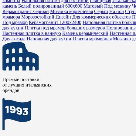
комнаты
Напольная плитка для гостиной
Глянцевая
Итальянска
камень
Белый полированный 600x600
Матовый
Под мозаику
Ч
Керамогранит черный
Мозаика коричневая
Серый
На пол
Ступ
мрамора
Морозостойкий
Дизайн
Для коммерческих объектов
П
Под мрамор
Керамогранит 1200х2400
Напольная плитка больш
для кухни
Плитка под мрамор больших размеров
Полированны
Настенная плитка в ванную
Камень керамический
Настенная п
Для фасада
Напольная для кухни
Плитка мраморная
Мозаика д
Прямые поставки
от лучших итальянских
брендов