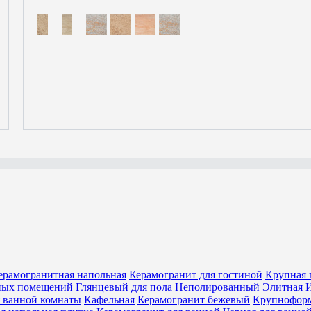
ерамогранитная напольная
Керамогранит для гостиной
Крупная 
ных помещений
Глянцевый для пола
Неполированный
Элитная
И
я ванной комнаты
Кафельная
Керамогранит бежевый
Крупнофор