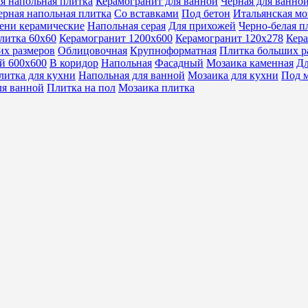
я напольная плитка
Керамогранит для ванной
Черная для ванно
ерная напольная плитка
Со вставками
Под бетон
Итальянская мо
ени керамические
Напольная серая
Для прихожей
Черно-белая п
литка 60х60
Керамогранит 1200х600
Керамогранит 120х278
Кера
их размеров
Облицовочная
Крупноформатная
Плитка больших р
й 600х600
В коридор
Напольная
Фасадный
Мозаика каменная
Дл
литка для кухни
Напольная для ванной
Мозаика для кухни
Под 
ля ванной
Плитка на пол
Мозаика плитка