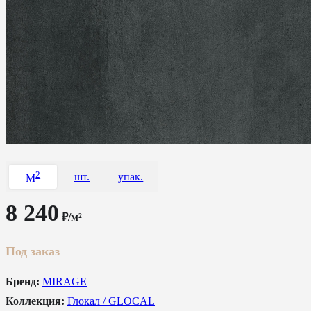
2
шт.
упак.
M
8 240
₽/м²
Под заказ
Бренд:
MIRAGE
Коллекция:
Глокал / GLOCAL