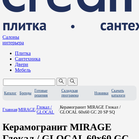
Салоны
интерьера
Плитка
Сантехника
Двери
Мебель
Готовые
Складская
Скачать
Каталог
Бренды
Новинки
решения
программа
каталоги
Глокал /
Керамогранит MIRAGE Глокал /
Главная
/
MIRAGE
/
/
GLOCAL
GLOCAL 60x60 GC 20 SP SQ
Керамогранит MIRAGE
Глокал / GLOCAL 60x60 GC