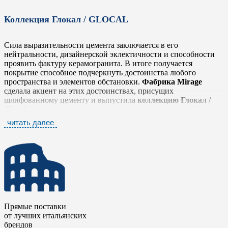
Коллекция Глокал / GLOCAL
Сила выразительности цемента заключается в его
нейтральности, дизайнерской эклектичности и способности
проявить фактуру керамогранита. В итоге получается
покрытие способное подчеркнуть достоинства любого
пространства и элементов обстановки.
Фабрика Mirage
сделала акцент на этих достоинствах, присущих
шлифованному цементу и выпустила
коллекцию Глокал /
Glocal
, которая легко и тонко передает простую, но глубокую
фактуру, выражающую истинный дух материала в его
читать далее
наиболее оригинальном облике, не забывая о тщательной
проработке деталей.
Коллекция Глокал / Glocal
представлена шестью
нейтральными тонами от белого до антрацита, которые
прекрасно сочетаются между собой. Серия дополнена яркими
элементами в стиле «Печворк» и стилизованными
мозаичными плашками в виде вытянутых ромбов. Такое
разнообразие позволяет комбинировать плитку с другими
Прямые поставки
коллекциями
фабрики Mirage
, чтобы сделать еще более
от лучших итальянских
выразительными дизайнерские и интерьерные решения.
брендов