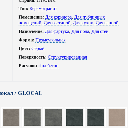
Страна:
ИТАЛИЯ
Тип:
Керамогранит
Помещение:
Для коридора
,
Для публичных
помещений
,
Для гостиной
,
Для кухни
,
Для ванной
Назначение:
Для фартука
,
Для пола
,
Для стен
Форма:
Прямоугольная
Цвет:
Серый
Поверхность:
Структурированная
Рисунок:
Под бетон
локал / GLOCAL