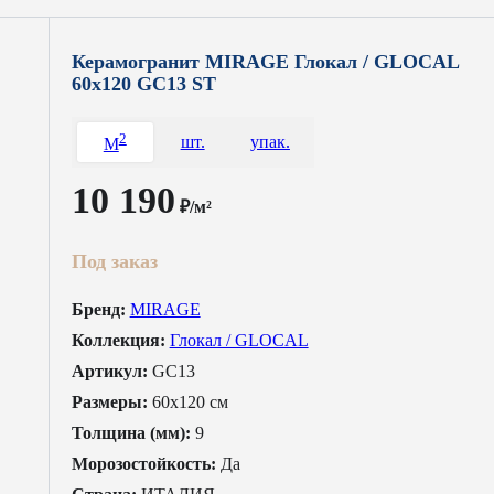
Керамогранит MIRAGE Глокал / GLOCAL
60x120 GC13 ST
2
шт.
упак.
M
10 190
₽/м²
Под заказ
Бренд:
MIRAGE
Коллекция:
Глокал / GLOCAL
Артикул:
GC13
Размеры:
60x120 см
Толщина (мм):
9
Морозостойкость:
Да