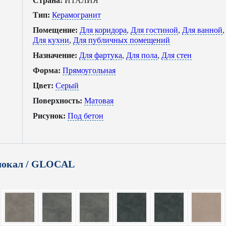
Страна:
ИТАЛИЯ
Тип:
Керамогранит
Помещение:
Для коридора
,
Для гостиной
,
Для ванной
,
Для кухни
,
Для публичных помещений
Назначение:
Для фартука
,
Для пола
,
Для стен
Форма:
Прямоугольная
Цвет:
Серый
Поверхность:
Матовая
Рисунок:
Под бетон
локал / GLOCAL