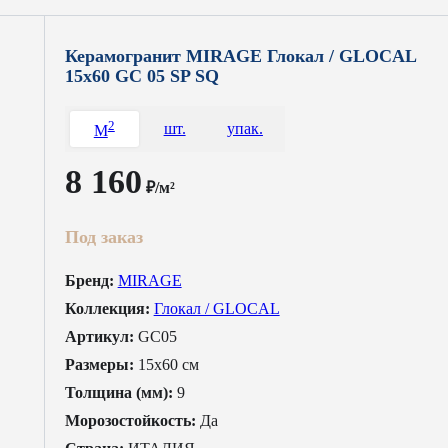
Керамогранит MIRAGE Глокал / GLOCAL
15x60 GC 05 SP SQ
2
шт.
упак.
M
8 160
₽/м²
Под заказ
Бренд:
MIRAGE
Коллекция:
Глокал / GLOCAL
Артикул:
GC05
Размеры:
15x60 см
Толщина (мм):
9
Морозостойкость:
Да