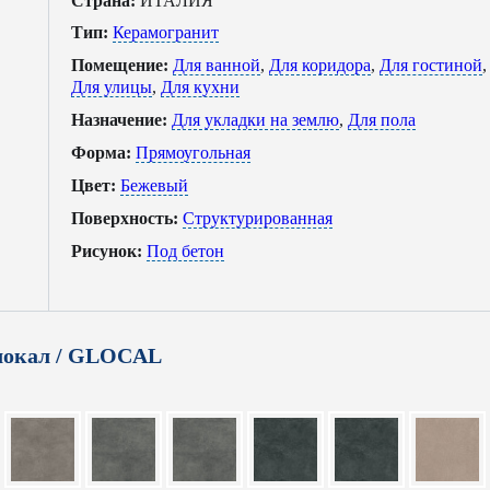
Страна:
ИТАЛИЯ
Тип:
Керамогранит
Помещение:
Для ванной
,
Для коридора
,
Для гостиной
,
Для улицы
,
Для кухни
Назначение:
Для укладки на землю
,
Для пола
Форма:
Прямоугольная
Цвет:
Бежевый
Поверхность:
Структурированная
Рисунок:
Под бетон
локал / GLOCAL