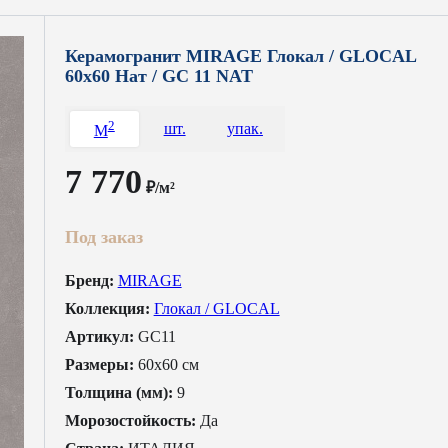
Керамогранит MIRAGE Глокал / GLOCAL
60x60 Нат / GC 11 NAT
2
шт.
упак.
M
7 770
₽/м²
Под заказ
Бренд:
MIRAGE
Коллекция:
Глокал / GLOCAL
Артикул:
GC11
Размеры:
60x60 см
Толщина (мм):
9
Морозостойкость:
Да