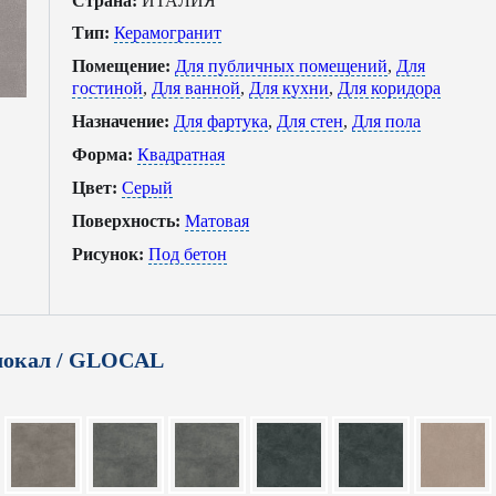
Страна:
ИТАЛИЯ
Тип:
Керамогранит
Помещение:
Для публичных помещений
,
Для
гостиной
,
Для ванной
,
Для кухни
,
Для коридора
Назначение:
Для фартука
,
Для стен
,
Для пола
Форма:
Квадратная
Цвет:
Серый
Поверхность:
Матовая
Рисунок:
Под бетон
локал / GLOCAL