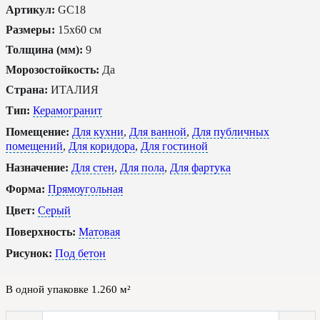
Артикул:
GC18
Размеры:
15x60 см
Толщина (мм):
9
Морозостойкость:
Да
Страна:
ИТАЛИЯ
Тип:
Керамогранит
Помещение:
Для кухни
,
Для ванной
,
Для публичных
помещений
,
Для коридора
,
Для гостиной
Назначение:
Для стен
,
Для пола
,
Для фартука
Форма:
Прямоугольная
Цвет:
Серый
Поверхность:
Матовая
Рисунок:
Под бетон
В одной упаковке
1.260
м²