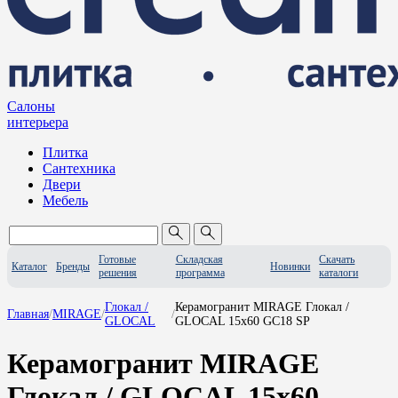
Салоны
интерьера
Плитка
Сантехника
Двери
Мебель
Готовые
Складская
Скачать
Каталог
Бренды
Новинки
решения
программа
каталоги
Глокал /
Керамогранит MIRAGE Глокал /
Главная
/
MIRAGE
/
/
GLOCAL
GLOCAL 15x60 GC18 SP
Керамогранит MIRAGE
Глокал / GLOCAL 15x60