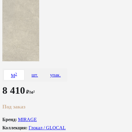
2
шт.
упак.
M
8 410
₽/м²
Под заказ
Бренд:
MIRAGE
Коллекция:
Глокал / GLOCAL