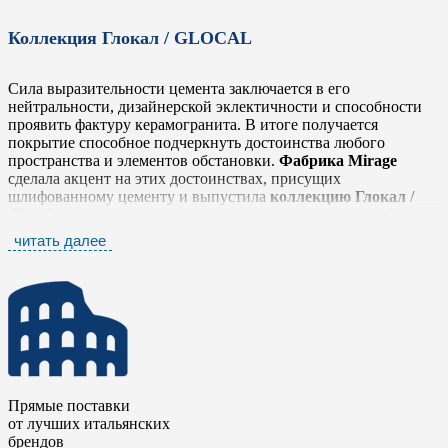
Коллекция Глокал / GLOCAL
Сила выразительности цемента заключается в его
нейтральности, дизайнерской эклектичности и способности
проявить фактуру керамогранита. В итоге получается
покрытие способное подчеркнуть достоинства любого
пространства и элементов обстановки.
Фабрика Mirage
сделала акцент на этих достоинствах, присущих
шлифованному цементу и выпустила
коллекцию Глокал /
Glocal
, которая легко и тонко передает простую, но глубокую
фактуру, выражающую истинный дух материала в его
читать далее
наиболее оригинальном облике, не забывая о тщательной
проработке деталей.
Коллекция Глокал / Glocal
представлена шестью
нейтральными тонами от белого до антрацита, которые
прекрасно сочетаются между собой. Серия дополнена яркими
элементами в стиле «Печворк» и стилизованными
мозаичными плашками в виде вытянутых ромбов. Такое
разнообразие позволяет комбинировать плитку с другими
Прямые поставки
коллекциями
фабрики Mirage
, чтобы сделать еще более
от лучших итальянских
выразительными дизайнерские и интерьерные решения.
брендов