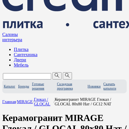
Салоны
интерьера
Плитка
Сантехника
Двери
Мебель
Готовые
Складская
Скачать
Каталог
Бренды
Новинки
решения
программа
каталоги
Глокал /
Керамогранит MIRAGE Глокал /
Главная
/
MIRAGE
/
/
GLOCAL
GLOCAL 80x80 Нат / GC12 NAT
Керамогранит MIRAGE
Глокал / GLOCAL 80x80 Нат /