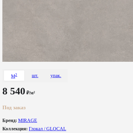
2
шт.
упак.
M
8 540
₽/м²
Под заказ
Бренд:
MIRAGE
Коллекция:
Глокал / GLOCAL