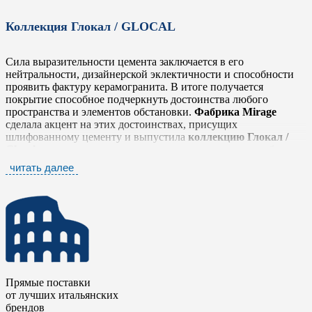
Коллекция Глокал / GLOCAL
Сила выразительности цемента заключается в его
нейтральности, дизайнерской эклектичности и способности
проявить фактуру керамогранита. В итоге получается
покрытие способное подчеркнуть достоинства любого
пространства и элементов обстановки.
Фабрика Mirage
сделала акцент на этих достоинствах, присущих
шлифованному цементу и выпустила
коллекцию Глокал /
Glocal
, которая легко и тонко передает простую, но глубокую
фактуру, выражающую истинный дух материала в его
читать далее
наиболее оригинальном облике, не забывая о тщательной
проработке деталей.
Коллекция Глокал / Glocal
представлена шестью
нейтральными тонами от белого до антрацита, которые
прекрасно сочетаются между собой. Серия дополнена яркими
элементами в стиле «Печворк» и стилизованными
мозаичными плашками в виде вытянутых ромбов. Такое
разнообразие позволяет комбинировать плитку с другими
Прямые поставки
коллекциями
фабрики Mirage
, чтобы сделать еще более
от лучших итальянских
выразительными дизайнерские и интерьерные решения.
брендов