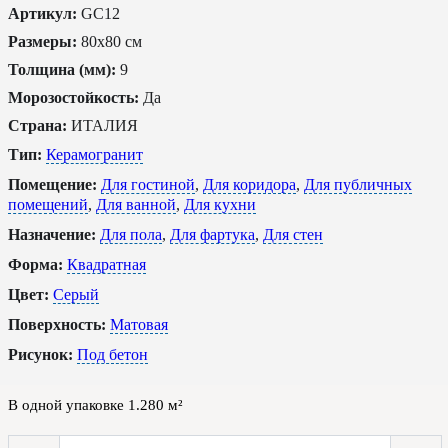
Артикул:
GC12
Размеры:
80x80 см
Толщина (мм):
9
Морозостойкость:
Да
Страна:
ИТАЛИЯ
Тип:
Керамогранит
Помещение:
Для гостиной
,
Для коридора
,
Для публичных
помещений
,
Для ванной
,
Для кухни
Назначение:
Для пола
,
Для фартука
,
Для стен
Форма:
Квадратная
Цвет:
Серый
Поверхность:
Матовая
Рисунок:
Под бетон
В одной упаковке
1.280
м²