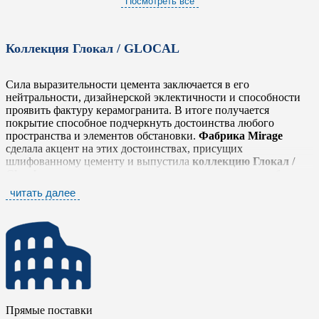
Посмотреть все
Коллекция Глокал / GLOCAL
Сила выразительности цемента заключается в его
нейтральности, дизайнерской эклектичности и способности
проявить фактуру керамогранита. В итоге получается
покрытие способное подчеркнуть достоинства любого
пространства и элементов обстановки.
Фабрика Mirage
сделала акцент на этих достоинствах, присущих
шлифованному цементу и выпустила
коллекцию Глокал /
Glocal
, которая легко и тонко передает простую, но глубокую
фактуру, выражающую истинный дух материала в его
читать далее
наиболее оригинальном облике, не забывая о тщательной
проработке деталей.
Коллекция Глокал / Glocal
представлена шестью
нейтральными тонами от белого до антрацита, которые
прекрасно сочетаются между собой. Серия дополнена яркими
элементами в стиле «Печворк» и стилизованными
мозаичными плашками в виде вытянутых ромбов. Такое
разнообразие позволяет комбинировать плитку с другими
Прямые поставки
коллекциями
фабрики Mirage
, чтобы сделать еще более