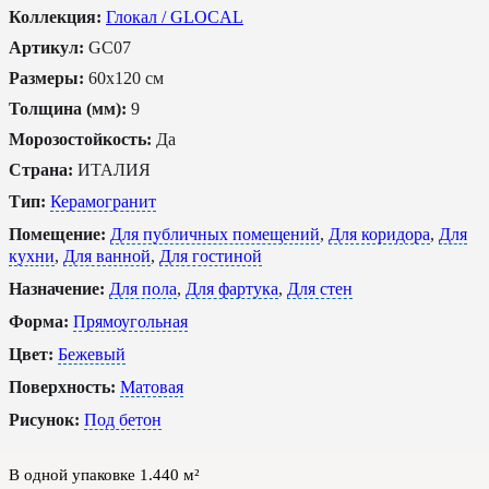
Коллекция:
Глокал / GLOCAL
Артикул:
GC07
Размеры:
60x120 см
Толщина (мм):
9
Морозостойкость:
Да
Страна:
ИТАЛИЯ
Тип:
Керамогранит
Помещение:
Для публичных помещений
,
Для коридора
,
Для
кухни
,
Для ванной
,
Для гостиной
Назначение:
Для пола
,
Для фартука
,
Для стен
Форма:
Прямоугольная
Цвет:
Бежевый
Поверхность:
Матовая
Рисунок:
Под бетон
В одной упаковке
1.440
м²