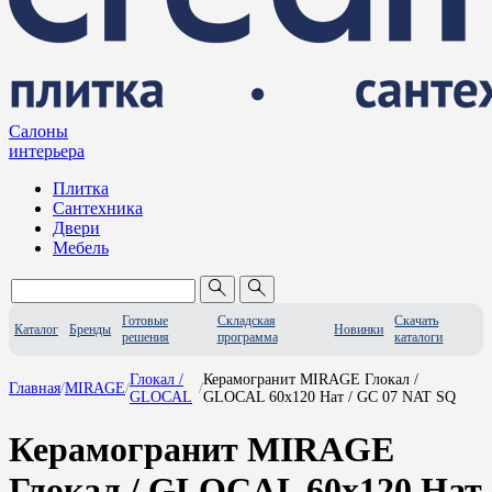
Салоны
интерьера
Плитка
Сантехника
Двери
Мебель
Готовые
Складская
Скачать
Каталог
Бренды
Новинки
решения
программа
каталоги
Глокал /
Керамогранит MIRAGE Глокал /
Главная
/
MIRAGE
/
/
GLOCAL
GLOCAL 60x120 Нат / GC 07 NAT SQ
Керамогранит MIRAGE
Глокал / GLOCAL 60x120 Нат