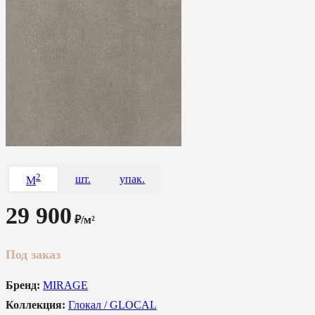
2
шт.
упак.
M
29 900
₽/м²
Под заказ
Бренд:
MIRAGE
Коллекция:
Глокал / GLOCAL