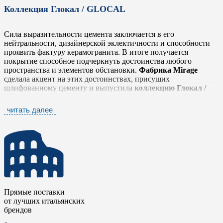
Коллекция Глокал / GLOCAL
Сила выразительности цемента заключается в его
нейтральности, дизайнерской эклектичности и способности
проявить фактуру керамогранита. В итоге получается
покрытие способное подчеркнуть достоинства любого
пространства и элементов обстановки.
Фабрика Mirage
сделала акцент на этих достоинствах, присущих
шлифованному цементу и выпустила
коллекцию Глокал /
Glocal
, которая легко и тонко передает простую, но глубокую
фактуру, выражающую истинный дух материала в его
читать далее
наиболее оригинальном облике, не забывая о тщательной
проработке деталей.
Коллекция Глокал / Glocal
представлена шестью
нейтральными тонами от белого до антрацита, которые
прекрасно сочетаются между собой. Серия дополнена яркими
элементами в стиле «Печворк» и стилизованными
мозаичными плашками в виде вытянутых ромбов. Такое
разнообразие позволяет комбинировать плитку с другими
Прямые поставки
коллекциями
фабрики Mirage
, чтобы сделать еще более
от лучших итальянских
выразительными дизайнерские и интерьерные решения.
брендов