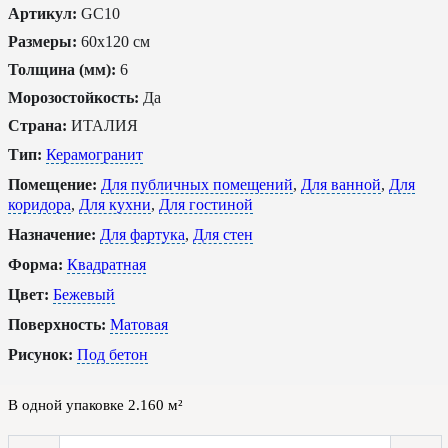
Артикул:
GC10
Размеры:
60x120 см
Толщина (мм):
6
Морозостойкость:
Да
Страна:
ИТАЛИЯ
Тип:
Керамогранит
Помещение:
Для публичных помещений
,
Для ванной
,
Для
коридора
,
Для кухни
,
Для гостиной
Назначение:
Для фартука
,
Для стен
Форма:
Квадратная
Цвет:
Бежевый
Поверхность:
Матовая
Рисунок:
Под бетон
В одной упаковке
2.160
м²