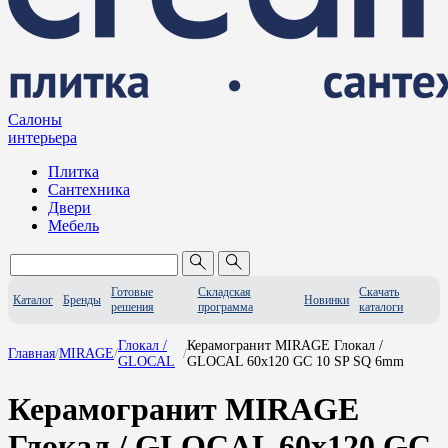
Салоны
интерьера
Плитка
Сантехника
Двери
Мебель
Готовые
Складская
Скачать
Каталог
Бренды
Новинки
решения
программа
каталоги
Глокал /
Керамогранит MIRAGE Глокал /
Главная
/
MIRAGE
/
/
GLOCAL
GLOCAL 60x120 GC 10 SP SQ 6mm
Керамогранит MIRAGE
Глокал / GLOCAL 60x120 GC