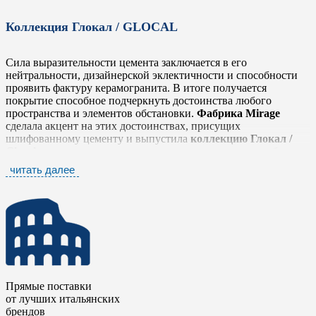
Коллекция Глокал / GLOCAL
Сила выразительности цемента заключается в его
нейтральности, дизайнерской эклектичности и способности
проявить фактуру керамогранита. В итоге получается
покрытие способное подчеркнуть достоинства любого
пространства и элементов обстановки.
Фабрика Mirage
сделала акцент на этих достоинствах, присущих
шлифованному цементу и выпустила
коллекцию Глокал /
Glocal
, которая легко и тонко передает простую, но глубокую
фактуру, выражающую истинный дух материала в его
читать далее
наиболее оригинальном облике, не забывая о тщательной
проработке деталей.
Коллекция Глокал / Glocal
представлена шестью
нейтральными тонами от белого до антрацита, которые
прекрасно сочетаются между собой. Серия дополнена яркими
элементами в стиле «Печворк» и стилизованными
мозаичными плашками в виде вытянутых ромбов. Такое
разнообразие позволяет комбинировать плитку с другими
Прямые поставки
коллекциями
фабрики Mirage
, чтобы сделать еще более
от лучших итальянских
выразительными дизайнерские и интерьерные решения.
брендов