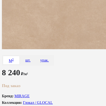
2
шт.
упак.
M
8 240
₽/м²
Под заказ
Бренд:
MIRAGE
Коллекция:
Глокал / GLOCAL