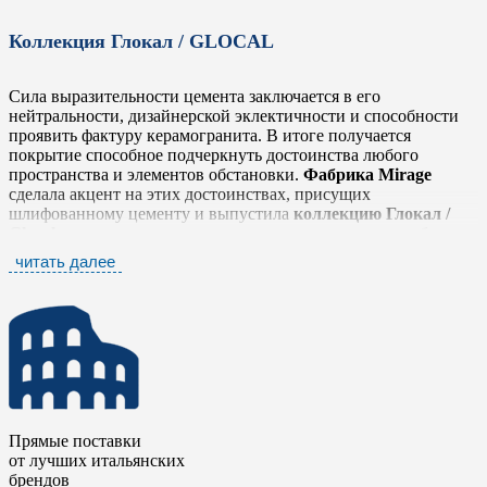
Коллекция Глокал / GLOCAL
Сила выразительности цемента заключается в его
нейтральности, дизайнерской эклектичности и способности
проявить фактуру керамогранита. В итоге получается
покрытие способное подчеркнуть достоинства любого
пространства и элементов обстановки.
Фабрика Mirage
сделала акцент на этих достоинствах, присущих
шлифованному цементу и выпустила
коллекцию Глокал /
Glocal
, которая легко и тонко передает простую, но глубокую
фактуру, выражающую истинный дух материала в его
читать далее
наиболее оригинальном облике, не забывая о тщательной
проработке деталей.
Коллекция Глокал / Glocal
представлена шестью
нейтральными тонами от белого до антрацита, которые
прекрасно сочетаются между собой. Серия дополнена яркими
элементами в стиле «Печворк» и стилизованными
мозаичными плашками в виде вытянутых ромбов. Такое
разнообразие позволяет комбинировать плитку с другими
Прямые поставки
коллекциями
фабрики Mirage
, чтобы сделать еще более
от лучших итальянских
выразительными дизайнерские и интерьерные решения.
брендов