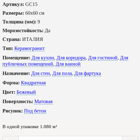
Артикул:
GC15
Размеры:
60x60 см
Толщина (мм):
9
Морозостойкость:
Да
Страна:
ИТАЛИЯ
Тип:
Керамогранит
Помещение:
Для кухни
,
Для коридора
,
Для гостиной
,
Для
публичных помещений
,
Для ванной
Назначение:
Для стен
,
Для пола
,
Для фартука
Форма:
Квадратная
Цвет:
Бежевый
Поверхность:
Матовая
Рисунок:
Под бетон
В одной упаковке
1.080
м²