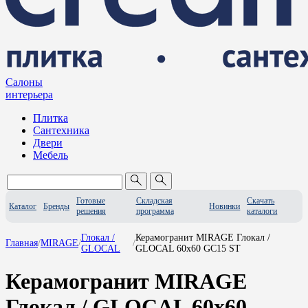
Салоны
интерьера
Плитка
Сантехника
Двери
Мебель
Готовые
Складская
Скачать
Каталог
Бренды
Новинки
решения
программа
каталоги
Глокал /
Керамогранит MIRAGE Глокал /
Главная
/
MIRAGE
/
/
GLOCAL
GLOCAL 60x60 GC15 ST
Керамогранит MIRAGE
Глокал / GLOCAL 60x60