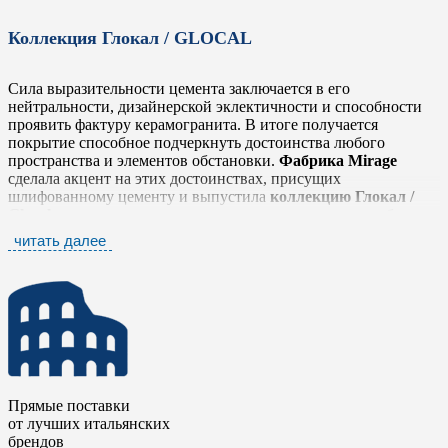
Коллекция Глокал / GLOCAL
Сила выразительности цемента заключается в его
нейтральности, дизайнерской эклектичности и способности
проявить фактуру керамогранита. В итоге получается
покрытие способное подчеркнуть достоинства любого
пространства и элементов обстановки.
Фабрика Mirage
сделала акцент на этих достоинствах, присущих
шлифованному цементу и выпустила
коллекцию Глокал /
Glocal
, которая легко и тонко передает простую, но глубокую
фактуру, выражающую истинный дух материала в его
читать далее
наиболее оригинальном облике, не забывая о тщательной
проработке деталей.
Коллекция Глокал / Glocal
представлена шестью
нейтральными тонами от белого до антрацита, которые
прекрасно сочетаются между собой. Серия дополнена яркими
элементами в стиле «Печворк» и стилизованными
мозаичными плашками в виде вытянутых ромбов. Такое
разнообразие позволяет комбинировать плитку с другими
Прямые поставки
коллекциями
фабрики Mirage
, чтобы сделать еще более
от лучших итальянских
выразительными дизайнерские и интерьерные решения.
брендов