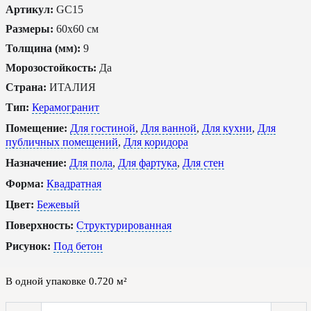
Артикул:
GC15
Размеры:
60x60 см
Толщина (мм):
9
Морозостойкость:
Да
Страна:
ИТАЛИЯ
Тип:
Керамогранит
Помещение:
Для гостиной
,
Для ванной
,
Для кухни
,
Для
публичных помещений
,
Для коридора
Назначение:
Для пола
,
Для фартука
,
Для стен
Форма:
Квадратная
Цвет:
Бежевый
Поверхность:
Структурированная
Рисунок:
Под бетон
В одной упаковке
0.720
м²