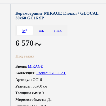
Керамогранит MIRAGE Глокал / GLOCAL
30x60 GC16 SP
2
шт.
упак.
M
6 570
₽/м²
Под заказ
Бренд:
MIRAGE
Коллекция:
Глокал / GLOCAL
Артикул:
GC16
Размеры:
30x60 см
Толщина (мм):
9
Морозостойкость:
Да