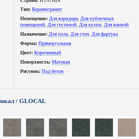
Страна:
ИТАЛИЯ
Тип:
Керамогранит
Помещение:
Для коридора
,
Для публичных
помещений
,
Для гостиной
,
Для кухни
,
Для ванной
Назначение:
Для пола
,
Для стен
,
Для фартука
Форма:
Прямоугольная
Цвет:
Коричневый
Поверхность:
Матовая
Рисунок:
Под бетон
локал / GLOCAL