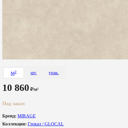
2
шт.
упак.
M
10 860
₽/м²
Под заказ
Бренд:
MIRAGE
Коллекция:
Глокал / GLOCAL