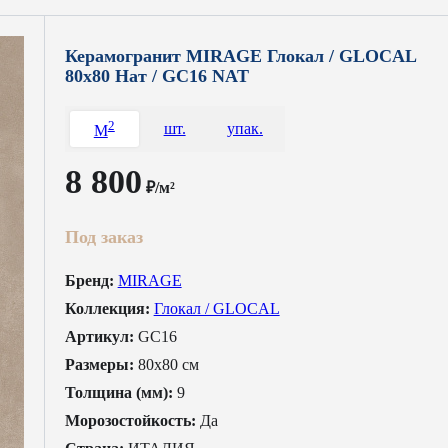
Керамогранит MIRAGE Глокал / GLOCAL
80x80 Нат / GC16 NAT
2
шт.
упак.
M
8 800
₽/м²
Под заказ
Бренд:
MIRAGE
Коллекция:
Глокал / GLOCAL
Артикул:
GC16
Размеры:
80x80 см
Толщина (мм):
9
Морозостойкость:
Да