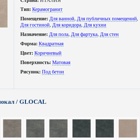
Страна:
ИТАЛИЯ
Тип:
Керамогранит
Помещение:
Для ванной
,
Для публичных помещений
,
Для гостиной
,
Для коридора
,
Для кухни
Назначение:
Для пола
,
Для фартука
,
Для стен
Форма:
Квадратная
Цвет:
Коричневый
Поверхность:
Матовая
Рисунок:
Под бетон
локал / GLOCAL