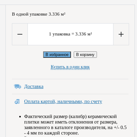
В одной упаковке
3.336
м²
1
упаковка
=
3.336
м²
В избранное
В корзину
Купить в один клик
Доставка
Оплата картой, наличными, по счету
Фактический размер (калибр) керамической
плитки может иметь отклонения от размера,
заявленного в каталоге производителя, на +/- 0.5
- 4 мм по каждой стороне.