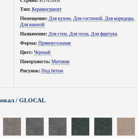
Страна:
ИТАЛИЯ
Тип:
Керамогранит
Помещение:
Для кухни
,
Для гостиной
,
Для коридора
,
Для ванной
Назначение:
Для стен
,
Для пола
,
Для фартука
Форма:
Прямоугольная
Цвет:
Черный
Поверхность:
Матовая
Рисунок:
Под бетон
локал / GLOCAL