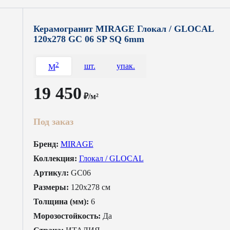
Керамогранит MIRAGE Глокал / GLOCAL
120x278 GC 06 SP SQ 6mm
2
шт.
упак.
M
19 450
₽/м²
Под заказ
Бренд:
MIRAGE
Коллекция:
Глокал / GLOCAL
Артикул:
GC06
Размеры:
120x278 см
Толщина (мм):
6
Морозостойкость:
Да