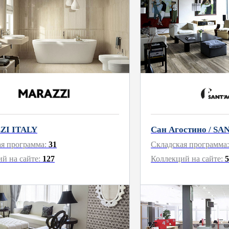
ZI ITALY
Сан Агостино / S
ая программа:
31
Складская программа
й на сайте:
127
Коллекций на сайте:
5