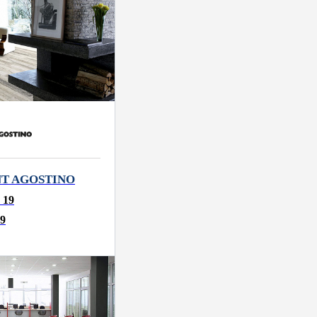
ANT AGOSTINO
:
19
9