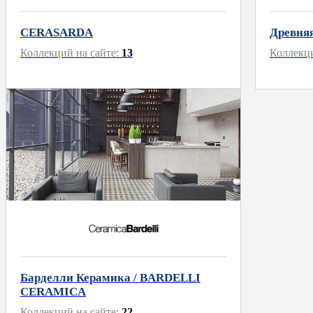
CERASARDA
Древня
Коллекций на сайте:
13
Коллекци
Барделли Керамика / BARDELLI
CERAMICA
Коллекций на сайте:
22