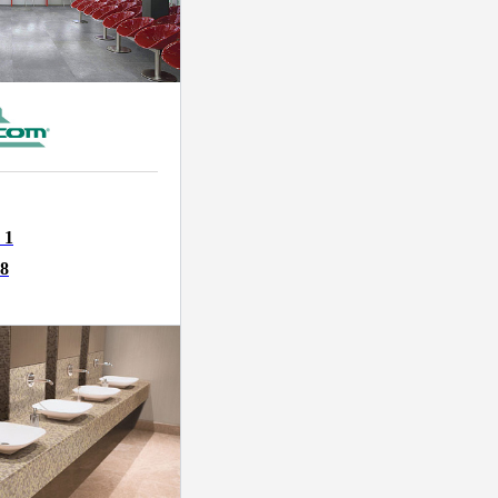
:
1
8