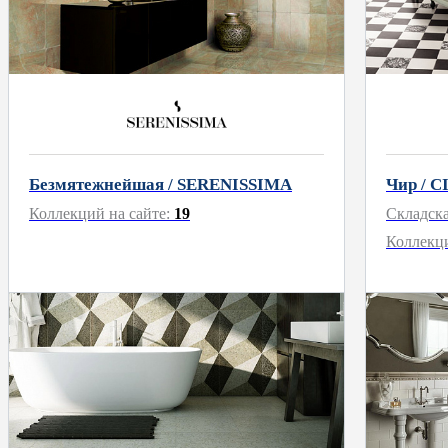
Безмятежнейшая / SERENISSIMA
Чир / C
Коллекций на сайте:
19
Складск
Коллекци