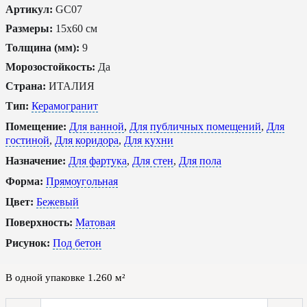
Артикул:
GC07
Размеры:
15x60 см
Толщина (мм):
9
Морозостойкость:
Да
Страна:
ИТАЛИЯ
Тип:
Керамогранит
Помещение:
Для ванной
,
Для публичных помещений
,
Для
гостиной
,
Для коридора
,
Для кухни
Назначение:
Для фартука
,
Для стен
,
Для пола
Форма:
Прямоугольная
Цвет:
Бежевый
Поверхность:
Матовая
Рисунок:
Под бетон
В одной упаковке
1.260
м²