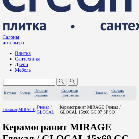
Салоны
интерьера
Плитка
Сантехника
Двери
Мебель
Готовые
Складская
Скачать
Каталог
Бренды
Новинки
решения
программа
каталоги
Глокал /
Керамогранит MIRAGE Глокал /
Главная
/
MIRAGE
/
/
GLOCAL
GLOCAL 15x60 GC 07 SP SQ
Керамогранит MIRAGE
Глокал / GLOCAL 15x60 GC