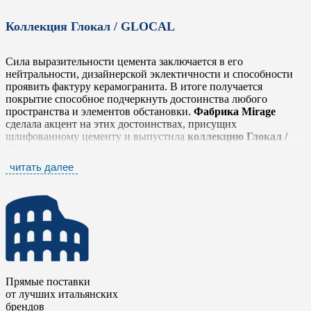
Коллекция Глокал / GLOCAL
Сила выразительности цемента заключается в его
нейтральности, дизайнерской эклектичности и способности
проявить фактуру керамогранита. В итоге получается
покрытие способное подчеркнуть достоинства любого
пространства и элементов обстановки.
Фабрика Mirage
сделала акцент на этих достоинствах, присущих
шлифованному цементу и выпустила
коллекцию Глокал /
Glocal
, которая легко и тонко передает простую, но глубокую
фактуру, выражающую истинный дух материала в его
читать далее
наиболее оригинальном облике, не забывая о тщательной
проработке деталей.
Коллекция Глокал / Glocal
представлена шестью
нейтральными тонами от белого до антрацита, которые
прекрасно сочетаются между собой. Серия дополнена яркими
элементами в стиле «Печворк» и стилизованными
мозаичными плашками в виде вытянутых ромбов. Такое
разнообразие позволяет комбинировать плитку с другими
Прямые поставки
коллекциями
фабрики Mirage
, чтобы сделать еще более
от лучших итальянских
выразительными дизайнерские и интерьерные решения.
брендов