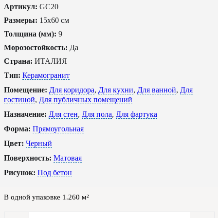
Артикул:
GC20
Размеры:
15x60 см
Толщина (мм):
9
Морозостойкость:
Да
Страна:
ИТАЛИЯ
Тип:
Керамогранит
Помещение:
Для коридора
,
Для кухни
,
Для ванной
,
Для
гостиной
,
Для публичных помещений
Назначение:
Для стен
,
Для пола
,
Для фартука
Форма:
Прямоугольная
Цвет:
Черный
Поверхность:
Матовая
Рисунок:
Под бетон
В одной упаковке
1.260
м²