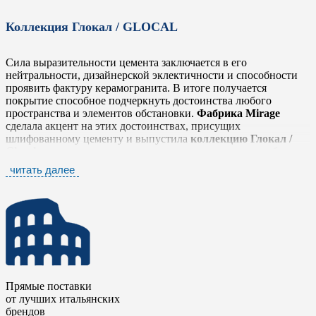
Коллекция Глокал / GLOCAL
Сила выразительности цемента заключается в его
нейтральности, дизайнерской эклектичности и способности
проявить фактуру керамогранита. В итоге получается
покрытие способное подчеркнуть достоинства любого
пространства и элементов обстановки.
Фабрика Mirage
сделала акцент на этих достоинствах, присущих
шлифованному цементу и выпустила
коллекцию Глокал /
Glocal
, которая легко и тонко передает простую, но глубокую
фактуру, выражающую истинный дух материала в его
читать далее
наиболее оригинальном облике, не забывая о тщательной
проработке деталей.
Коллекция Глокал / Glocal
представлена шестью
нейтральными тонами от белого до антрацита, которые
прекрасно сочетаются между собой. Серия дополнена яркими
элементами в стиле «Печворк» и стилизованными
мозаичными плашками в виде вытянутых ромбов. Такое
разнообразие позволяет комбинировать плитку с другими
Прямые поставки
коллекциями
фабрики Mirage
, чтобы сделать еще более
от лучших итальянских
выразительными дизайнерские и интерьерные решения.
брендов