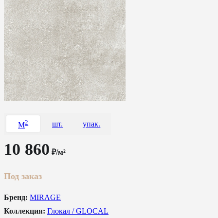
2
шт.
упак.
M
10 860
₽/м²
Под заказ
Бренд:
MIRAGE
Коллекция:
Глокал / GLOCAL