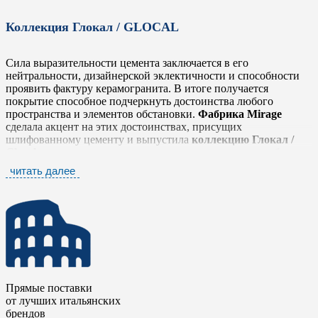
Коллекция Глокал / GLOCAL
Сила выразительности цемента заключается в его
нейтральности, дизайнерской эклектичности и способности
проявить фактуру керамогранита. В итоге получается
покрытие способное подчеркнуть достоинства любого
пространства и элементов обстановки.
Фабрика Mirage
сделала акцент на этих достоинствах, присущих
шлифованному цементу и выпустила
коллекцию Глокал /
Glocal
, которая легко и тонко передает простую, но глубокую
фактуру, выражающую истинный дух материала в его
читать далее
наиболее оригинальном облике, не забывая о тщательной
проработке деталей.
Коллекция Глокал / Glocal
представлена шестью
нейтральными тонами от белого до антрацита, которые
прекрасно сочетаются между собой. Серия дополнена яркими
элементами в стиле «Печворк» и стилизованными
мозаичными плашками в виде вытянутых ромбов. Такое
разнообразие позволяет комбинировать плитку с другими
Прямые поставки
коллекциями
фабрики Mirage
, чтобы сделать еще более
от лучших итальянских
выразительными дизайнерские и интерьерные решения.
брендов