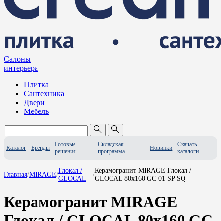
Салоны
интерьера
Плитка
Сантехника
Двери
Мебель
Готовые
Складская
Скачать
Каталог
Бренды
Новинки
решения
программа
каталоги
Глокал /
Керамогранит MIRAGE Глокал /
Главная
/
MIRAGE
/
/
GLOCAL
GLOCAL 80x160 GC 01 SP SQ
Керамогранит MIRAGE
Глокал / GLOCAL 80x160 GC