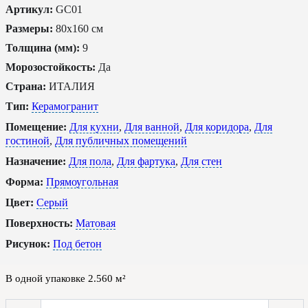
Артикул:
GC01
Размеры:
80x160 см
Толщина (мм):
9
Морозостойкость:
Да
Страна:
ИТАЛИЯ
Тип:
Керамогранит
Помещение:
Для кухни
,
Для ванной
,
Для коридора
,
Для
гостиной
,
Для публичных помещений
Назначение:
Для пола
,
Для фартука
,
Для стен
Форма:
Прямоугольная
Цвет:
Серый
Поверхность:
Матовая
Рисунок:
Под бетон
В одной упаковке
2.560
м²