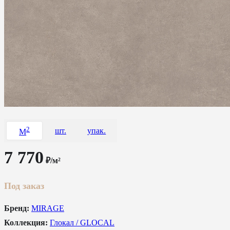
2
шт.
упак.
M
7 770
₽/м²
Под заказ
Бренд:
MIRAGE
Коллекция:
Глокал / GLOCAL