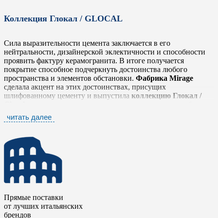
Коллекция Глокал / GLOCAL
Сила выразительности цемента заключается в его
нейтральности, дизайнерской эклектичности и способности
проявить фактуру керамогранита. В итоге получается
покрытие способное подчеркнуть достоинства любого
пространства и элементов обстановки.
Фабрика Mirage
сделала акцент на этих достоинствах, присущих
шлифованному цементу и выпустила
коллекцию Глокал /
Glocal
, которая легко и тонко передает простую, но глубокую
фактуру, выражающую истинный дух материала в его
читать далее
наиболее оригинальном облике, не забывая о тщательной
проработке деталей.
Коллекция Глокал / Glocal
представлена шестью
нейтральными тонами от белого до антрацита, которые
прекрасно сочетаются между собой. Серия дополнена яркими
элементами в стиле «Печворк» и стилизованными
мозаичными плашками в виде вытянутых ромбов. Такое
разнообразие позволяет комбинировать плитку с другими
Прямые поставки
коллекциями
фабрики Mirage
, чтобы сделать еще более
от лучших итальянских
выразительными дизайнерские и интерьерные решения.
брендов