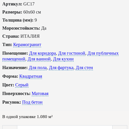
Артикул:
GC17
Размеры:
60x60 см
Толщина (мм):
9
Морозостойкость:
Да
Страна:
ИТАЛИЯ
Тип:
Керамогранит
Помещение:
Для коридора
,
Для гостиной
,
Для публичных
помещений
,
Для ванной
,
Для кухни
Назначение:
Для пола
,
Для фартука
,
Для стен
Форма:
Квадратная
Цвет:
Серый
Поверхность:
Матовая
Рисунок:
Под бетон
В одной упаковке
1.080
м²