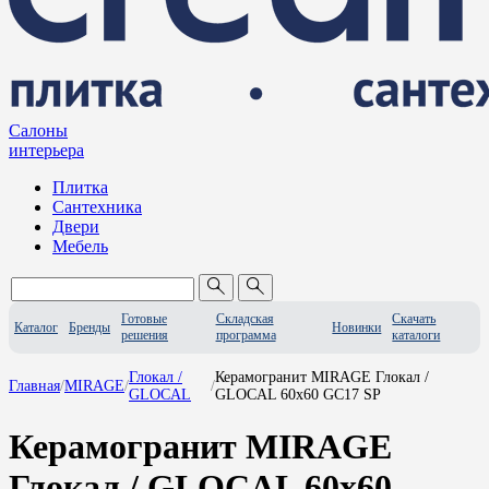
Салоны
интерьера
Плитка
Сантехника
Двери
Мебель
Готовые
Складская
Скачать
Каталог
Бренды
Новинки
решения
программа
каталоги
Глокал /
Керамогранит MIRAGE Глокал /
Главная
/
MIRAGE
/
/
GLOCAL
GLOCAL 60x60 GC17 SP
Керамогранит MIRAGE
Глокал / GLOCAL 60x60