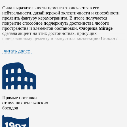
Сила выразительности цемента заключается в его
нейтральности, дизайнерской эклектичности и способности
проявить фактуру керамогранита. В итоге получается
покрытие способное подчеркнуть достоинства любого
пространства и элементов обстановки.
Фабрика Mirage
сделала акцент на этих достоинствах, присущих
шлифованному цементу и выпустила
коллекцию Глокал /
Glocal
, которая легко и тонко передает простую, но глубокую
фактуру, выражающую истинный дух материала в его
читать далее
наиболее оригинальном облике, не забывая о тщательной
проработке деталей.
Коллекция Глокал / Glocal
представлена шестью
нейтральными тонами от белого до антрацита, которые
прекрасно сочетаются между собой. Серия дополнена яркими
элементами в стиле «Печворк» и стилизованными
мозаичными плашками в виде вытянутых ромбов. Такое
разнообразие позволяет комбинировать плитку с другими
Прямые поставки
коллекциями
фабрики Mirage
, чтобы сделать еще более
от лучших итальянских
выразительными дизайнерские и интерьерные решения.
брендов