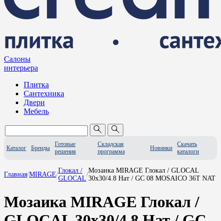
Салоны
интерьера
Плитка
Сантехника
Двери
Мебель
Готовые
Складская
Скачать
Каталог
Бренды
Новинки
решения
программа
каталоги
Глокал /
Мозаика MIRAGE Глокал / GLOCAL
Главная
/
MIRAGE
/
/
GLOCAL
30x30/4.8 Нат / GC 08 MOSAICO 36T NAT
Мозаика MIRAGE Глокал /
GLOCAL 30x30/4.8 Нат / GC