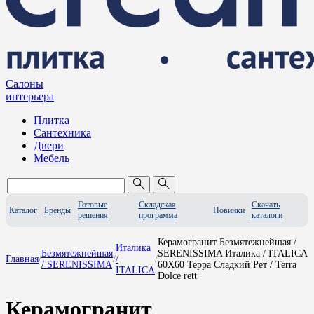
Салоны
интерьера
Плитка
Сантехника
Двери
Мебель
Готовые
Складская
Скачать
Каталог
Бренды
Новинки
решения
программа
каталоги
Керамогранит Безмятежнейшая /
Италика
Безмятежнейшая
SERENISSIMA Италика / ITALICA
Главная
/
/
/
/
/ SERENISSIMA
60X60 Терра Сладкий Рет / Terra
ITALICA
Dolce rett
Керамогранит