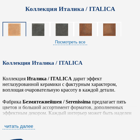
Коллекция Италика / ITALICA
Посмотреть все
Коллекция Италика / ITALICA
Коллекция
Италика / ITALICA
дарит эффект
неглазурованной керамики с фактурным характером,
воплощая очаровательную красоту в каждой детали.
Фабрика
Безмятежнейшея / Serenissima
предлагает пять
цветов и большой ассортимент форматов, дополненных
эффектным декором. Каждый интерьер может быть наделен
единственным и неповторимым индивидуальным характером
благодаря богатой палитре коллекции: от глубоких земляных
читать далее
тонов до сдержанных серых и теплых бежевых оттенков.