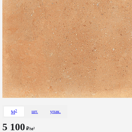
2
шт.
упак.
M
5 100
₽/м²