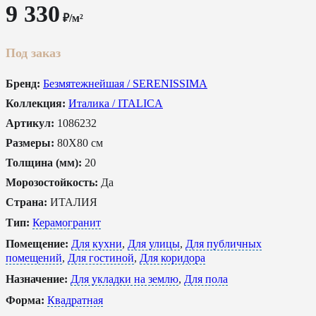
9 330
₽/м²
Под заказ
Бренд:
Безмятежнейшая / SERENISSIMA
Коллекция:
Италика / ITALICA
Артикул:
1086232
Размеры:
80X80 см
Толщина (мм):
20
Морозостойкость:
Да
Страна:
ИТАЛИЯ
Тип:
Керамогранит
Помещение:
Для кухни
,
Для улицы
,
Для публичных
помещений
,
Для гостиной
,
Для коридора
Назначение:
Для укладки на землю
,
Для пола
Форма:
Квадратная