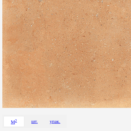
2
шт.
упак.
M