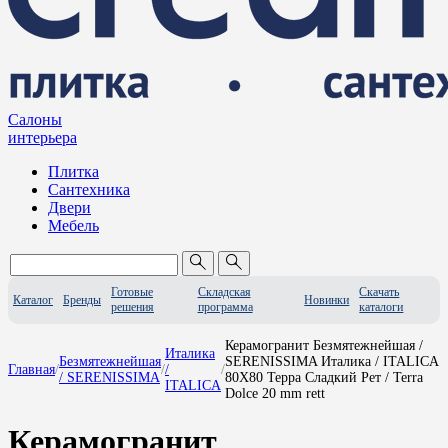
Салоны
интерьера
Плитка
Сантехника
Двери
Мебель
Готовые
Складская
Скачать
Каталог
Бренды
Новинки
решения
программа
каталоги
Керамогранит Безмятежнейшая /
Италика
Безмятежнейшая
SERENISSIMA Италика / ITALICA
Главная
/
/
/
/
/ SERENISSIMA
80X80 Терра Сладкий Рет / Terra
ITALICA
Dolce 20 mm rett
Керамогранит