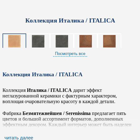
Коллекция Италика / ITALICA
Посмотреть все
Коллекция Италика / ITALICA
Коллекция
Италика / ITALICA
дарит эффект
неглазурованной керамики с фактурным характером,
воплощая очаровательную красоту в каждой детали.
Фабрика
Безмятежнейшея / Serenissima
предлагает пять
цветов и большой ассортимент форматов, дополненных
эффектным декором. Каждый интерьер может быть наделен
единственным и неповторимым индивидуальным характером
благодаря богатой палитре коллекции: от глубоких земляных
читать далее