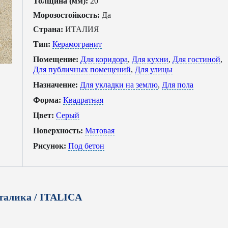
Толщина (мм):
20
Морозостойкость:
Да
Страна:
ИТАЛИЯ
Тип:
Керамогранит
Помещение:
Для коридора
,
Для кухни
,
Для гостиной
,
Для публичных помещений
,
Для улицы
Назначение:
Для укладки на землю
,
Для пола
Форма:
Квадратная
Цвет:
Серый
Поверхность:
Матовая
Рисунок:
Под бетон
талика / ITALICA