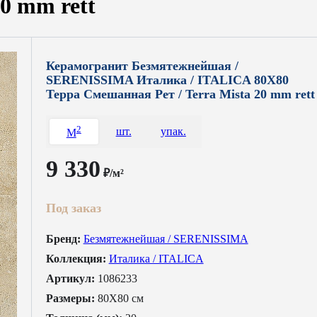
0 mm rett
Керамогранит Безмятежнейшая /
SERENISSIMA Италика / ITALICA 80X80
Терра Смешанная Рет / Terra Mista 20 mm rett
2
шт.
упак.
M
9 330
₽/м²
Под заказ
Бренд:
Безмятежнейшая / SERENISSIMA
Коллекция:
Италика / ITALICA
Артикул:
1086233
Размеры:
80X80 см