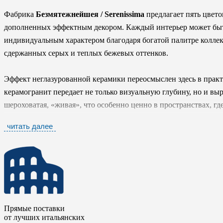
Фабрика
Безмятежнейшея / Serenissima
предлагает пять цвето
дополненных эффектным декором. Каждый интерьер может бы
индивидуальным характером благодаря богатой палитре коллек
сдержанных серых и теплых бежевых оттенков.
Эффект неглазурованной керамики переосмыслен здесь в прак
керамогранит передает не только визуальную глубину, но и вы
шероховатая, «живая», что особенно ценно в пространствах, гд
материальности.
читать далее
При этом, керамический гранит
Италика / ITALICA
сохраняет
включает форматы как для стен, так и для пола, а также специ
требования к противоскользящим свойствам особенно высоки.
Прямые поставки
от лучших итальянских