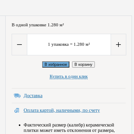
В одной упаковке
1.280
м²
1
упаковка
=
1.280
м²
В избранное
В корзину
Купить в один клик
Доставка
Оплата картой, наличными, по счету
Фактический размер (калибр) керамической
плитки может иметь отклонения от размера,