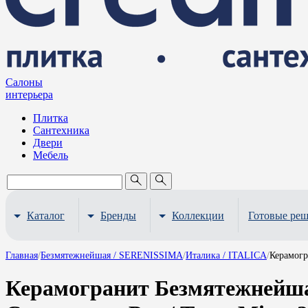
Салоны
интерьера
Плитка
Сантехника
Двери
Мебель
Каталог
Бренды
Коллекции
Готовые ре
Главная
/
Безмятежнейшая / SERENISSIMA
/
Италика / ITALICA
/
Керамогр
Керамогранит Безмятежнейша