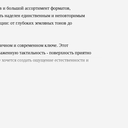
в и большой ассортимент форматов,
ть наделен единственным и неповторимым
ции: от глубоких земляных тонов до
тичном и современном ключе. Этот
раженную тактильность - поверхность приятно
е хочется создать ощущение естественности и
 все технические преимущества. Коллекция
альные решения для наружного применения, где