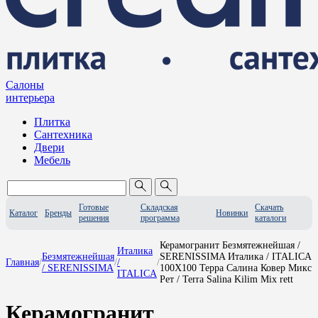
Салоны
интерьера
Плитка
Сантехника
Двери
Мебель
Готовые
Складская
Скачать
Каталог
Бренды
Новинки
решения
программа
каталоги
Керамогранит Безмятежнейшая /
Италика
Безмятежнейшая
SERENISSIMA Италика / ITALICA
Главная
/
/
/
/
/ SERENISSIMA
100X100 Терра Салина Ковер Микс
ITALICA
Рет / Terra Salina Kilim Mix rett
Керамогранит