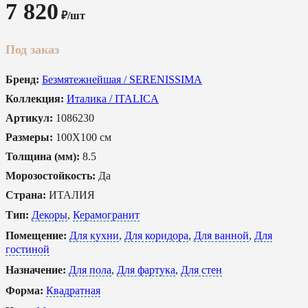
7 820
₽/шт
Под заказ
Бренд:
Безмятежнейшая / SERENISSIMA
Коллекция:
Италика / ITALICA
Артикул:
1086230
Размеры:
100X100 см
Толщина (мм):
8.5
Морозостойкость:
Да
Страна:
ИТАЛИЯ
Тип:
Декоры
,
Керамогранит
Помещение:
Для кухни
,
Для коридора
,
Для ванной
,
Для
гостиной
Назначение:
Для пола
,
Для фартука
,
Для стен
Форма:
Квадратная