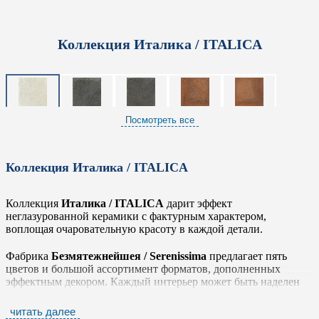
Коллекция Италика / ITALICA
Посмотреть все
Коллекция Италика / ITALICA
Коллекция
Италика / ITALICA
дарит эффект
неглазурованной керамики с фактурным характером,
воплощая очаровательную красоту в каждой детали.
Фабрика
Безмятежнейшея / Serenissima
предлагает пять
цветов и большой ассортимент форматов, дополненных
эффектным декором. Каждый интерьер может быть наделен
единственным и неповторимым индивидуальным характером
благодаря богатой палитре коллекции: от глубоких земляных
читать далее