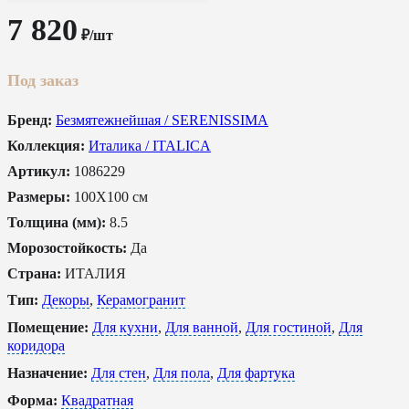
7 820
₽/шт
Под заказ
Бренд:
Безмятежнейшая / SERENISSIMA
Коллекция:
Италика / ITALICA
Артикул:
1086229
Размеры:
100X100 см
Толщина (мм):
8.5
Морозостойкость:
Да
Страна:
ИТАЛИЯ
Тип:
Декоры
,
Керамогранит
Помещение:
Для кухни
,
Для ванной
,
Для гостиной
,
Для
коридора
Назначение:
Для стен
,
Для пола
,
Для фартука
Форма:
Квадратная