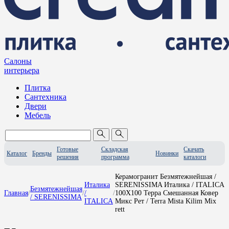
Салоны
интерьера
Плитка
Сантехника
Двери
Мебель
Готовые
Складская
Скачать
Каталог
Бренды
Новинки
решения
программа
каталоги
Керамогранит Безмятежнейшая /
Италика
SERENISSIMA Италика / ITALICA
Безмятежнейшая
Главная
/
/
/
/
100X100 Терра Смешанная Ковер
/ SERENISSIMA
ITALICA
Микс Рет / Terra Mista Kilim Mix
rett