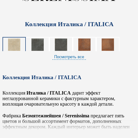
Коллекция Италика / ITALICA
Посмотреть все
Коллекция Италика / ITALICA
Коллекция
Италика / ITALICA
дарит эффект
неглазурованной керамики с фактурным характером,
воплощая очаровательную красоту в каждой детали.
Фабрика
Безмятежнейшея / Serenissima
предлагает пять
цветов и большой ассортимент форматов, дополненных
эффектным декором. Каждый интерьер может быть наделен
единственным и неповторимым индивидуальным характером
благодаря богатой палитре коллекции: от глубоких земляных