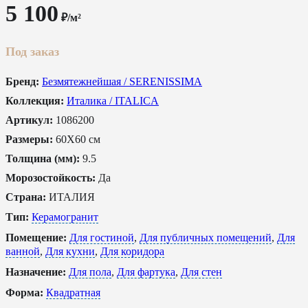
5 100
₽/м²
Под заказ
Бренд:
Безмятежнейшая / SERENISSIMA
Коллекция:
Италика / ITALICA
Артикул:
1086200
Размеры:
60X60 см
Толщина (мм):
9.5
Морозостойкость:
Да
Страна:
ИТАЛИЯ
Тип:
Керамогранит
Помещение:
Для гостиной
,
Для публичных помещений
,
Для
ванной
,
Для кухни
,
Для коридора
Назначение:
Для пола
,
Для фартука
,
Для стен
Форма:
Квадратная