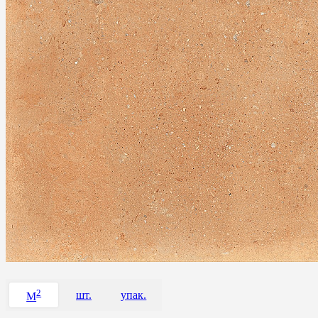
2
шт.
упак.
M