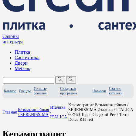
Салоны
интерьера
Плитка
Сантехника
Двери
Мебель
Готовые
Складская
Скачать
Каталог
Бренды
Новинки
решения
программа
каталоги
Керамогранит Безмятежнейшая /
Италика
Безмятежнейшая
SERENISSIMA Италика / ITALICA
Главная
/
/
/
/
/ SERENISSIMA
60X60 Терра Сладкий Рет / Terra
ITALICA
Dolce R11 rett
Керамогранит