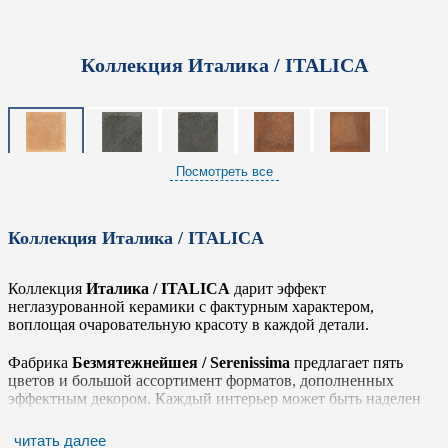
Коллекция Италика / ITALICA
Посмотреть все
Коллекция Италика / ITALICA
Коллекция
Италика / ITALICA
дарит эффект
неглазурованной керамики с фактурным характером,
воплощая очаровательную красоту в каждой детали.
Фабрика
Безмятежнейшея / Serenissima
предлагает пять
цветов и большой ассортимент форматов, дополненных
эффектным декором. Каждый интерьер может быть наделен
единственным и неповторимым индивидуальным характером
благодаря богатой палитре коллекции: от глубоких земляных
читать далее