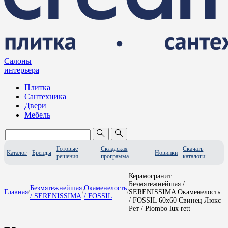
Салоны
интерьера
Плитка
Сантехника
Двери
Мебель
Готовые
Складская
Скачать
Каталог
Бренды
Новинки
решения
программа
каталоги
Керамогранит
Безмятежнейшая /
Безмятежнейшая
Окаменелость
Главная
/
/
/
SERENISSIMA Окаменелость
/ SERENISSIMA
/ FOSSIL
/ FOSSIL 60x60 Свинец Люкс
Рет / Piombo lux rett