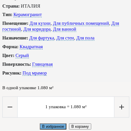
Страна:
ИТАЛИЯ
Тип:
Керамогранит
Помещение:
Для кухни
,
Для публичных помещений
,
Для
гостиной
,
Для коридора
,
Для ванной
Назначение:
Для фартука
,
Для стен
,
Для пола
Форма:
Квадратная
Цвет:
Серый
Поверхность:
Глянцевая
Рисунок:
Под мрамор
В одной упаковке
1.080
м²
1
упаковка
=
1.080
м²
В избранное
В корзину