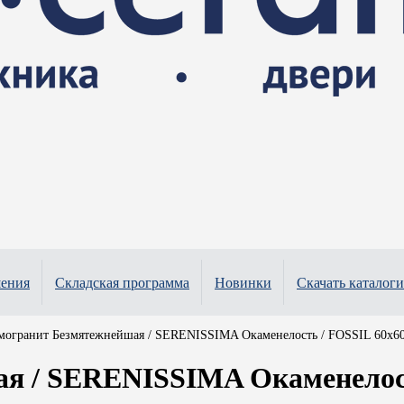
шения
Складская программа
Новинки
Скачать каталоги
могранит Безмятежнейшая / SERENISSIMA Окаменелость / FOSSIL 60x60 С
я / SERENISSIMA Окаменелост