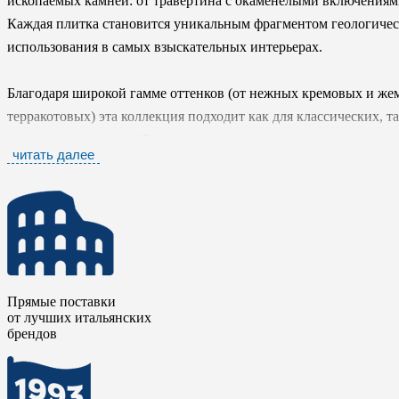
ископаемых камней: от травертина с окаменелыми включениям
Каждая плитка становится уникальным фрагментом геологичес
использования в самых взыскательных интерьерах.
Благодаря широкой гамме оттенков (от нежных кремовых и же
терракотовых) эта коллекция подходит как для классических, 
зеркальная отделка добавляет помещению сияния и визуально р
читать далее
латунными, хромированными или мраморными элементами декор
создает атмосферу уюта, тепла и естественной элегантности.
Керамический гранит
Окаменелость / FOSSIL
от
Безмятежней
форматах - от классических квадратов до крупноформатных плит
пола, так и для стен, включая фартуки кухонь, столешницы и 
влагостойкости и устойчивости к пятнам, этот материал одинак
Прямые поставки
от лучших итальянских
салонах, ресторанах и отелях.
брендов