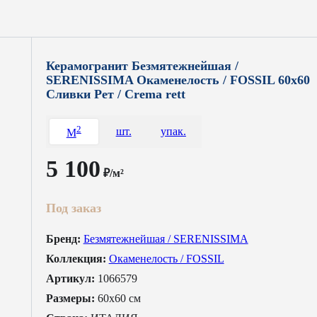
Керамогранит Безмятежнейшая /
SERENISSIMA Окаменелость / FOSSIL 60x60
Сливки Рет / Crema rett
2
шт.
упак.
M
5 100
₽/м²
Под заказ
Бренд:
Безмятежнейшая / SERENISSIMA
Коллекция:
Окаменелость / FOSSIL
Артикул:
1066579
Размеры:
60x60 см