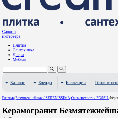
Салоны
интерьера
Плитка
Сантехника
Двери
Мебель
Каталог
Бренды
Коллекции
Готовые ре
Главная
/
Безмятежнейшая / SERENISSIMA
/
Окаменелость / FOSSIL
/
Кера
Керамогранит Безмятежнейша