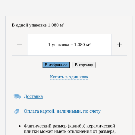
В одной упаковке
1.080
м²
1
упаковка
=
1.080
м²
В избранное
В корзину
Купить в один клик
Доставка
Оплата картой, наличными, по счету
Фактический размер (калибр) керамической
плитки может иметь отклонения от размера,