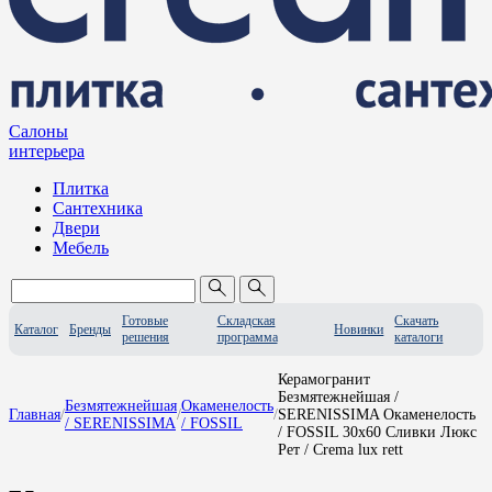
Салоны
интерьера
Плитка
Сантехника
Двери
Мебель
Готовые
Складская
Скачать
Каталог
Бренды
Новинки
решения
программа
каталоги
Керамогранит
Безмятежнейшая /
Безмятежнейшая
Окаменелость
Главная
/
/
/
SERENISSIMA Окаменелость
/ SERENISSIMA
/ FOSSIL
/ FOSSIL 30x60 Сливки Люкс
Рет / Crema lux rett