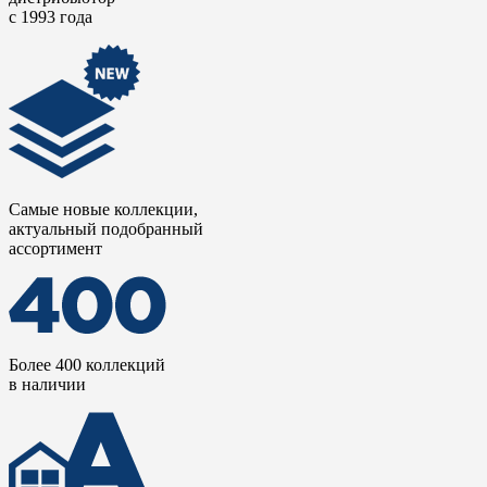
частных резиденциях, спа-салонах, ресторанах и отелях.
с 1993 года
Самые новые коллекции,
актуальный подобранный
ассортимент
Более 400 коллекций
в наличии