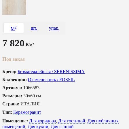
2
шт.
упак.
M
7 820
₽/м²
Под заказ
Бренд:
Безмятежнейшая / SERENISSIMA
Коллекция:
Окаменелость / FOSSIL
Артикул:
1066583
Размеры:
30x60 см
Страна:
ИТАЛИЯ
Тип:
Керамогранит
Помещение:
Для коридора
,
Для гостиной
,
Для публичных
помещений
,
Для кухни
,
Для ванной