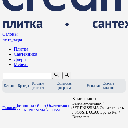
Салоны
интерьера
Плитка
Сантехника
Двери
Мебель
Готовые
Складская
Скачать
Каталог
Бренды
Новинки
решения
программа
каталоги
Керамогранит
Безмятежнейшая /
Безмятежнейшая
Окаменелость
Главная
/
/
/
SERENISSIMA Окаменелость
/ SERENISSIMA
/ FOSSIL
/ FOSSIL 60x60 Бруно Рет /
Bruno rett