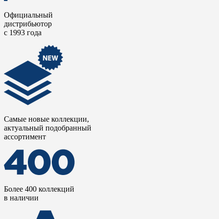
стен, включая фартуки кухонь, столешницы и душевые
поддоны. Благодаря износостойкости, влагостойкости и
Официальный
устойчивости к пятнам, этот материал одинаково хорош в
дистрибьютор
частных резиденциях, спа-салонах, ресторанах и отелях.
с 1993 года
Самые новые коллекции,
актуальный подобранный
ассортимент
Более 400 коллекций
в наличии