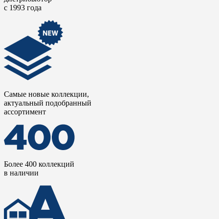
частных резиденциях, спа-салонах, ресторанах и отелях.
с 1993 года
Самые новые коллекции,
актуальный подобранный
ассортимент
Более 400 коллекций
в наличии