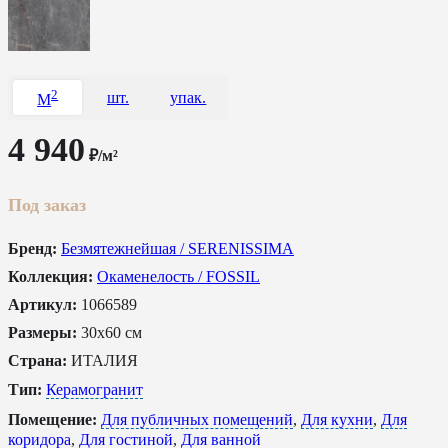
2
шт.
упак.
M
4 940
₽/м²
Под заказ
Бренд:
Безмятежнейшая / SERENISSIMA
Коллекция:
Окаменелость / FOSSIL
Артикул:
1066589
Размеры:
30x60 см
Страна:
ИТАЛИЯ
Тип:
Керамогранит
Помещение:
Для публичных помещений
,
Для кухни
,
Для
коридора
,
Для гостиной
,
Для ванной