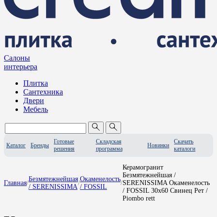
Салоны
интерьера
Плитка
Сантехника
Двери
Мебель
Готовые
Складская
Скачать
Каталог
Бренды
Новинки
решения
программа
каталоги
Керамогранит
Безмятежнейшая /
Безмятежнейшая
Окаменелость
Главная
/
/
/
SERENISSIMA Окаменелость
/ SERENISSIMA
/ FOSSIL
/ FOSSIL 30x60 Свинец Рет /
Piombo rett