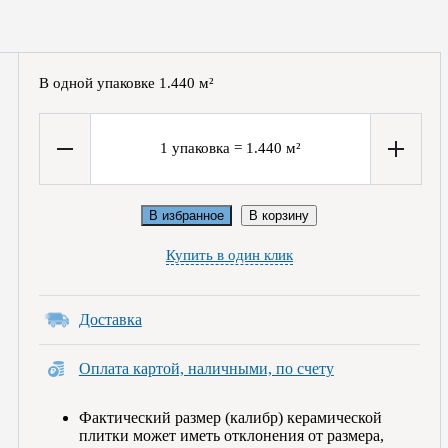
В одной упаковке
1.440
м²
1
упаковка
=
1.440
м²
В избранное
В корзину
Купить в один клик
Доставка
Оплата картой, наличными, по счету
Фактический размер (калибр) керамической
плитки может иметь отклонения от размера,