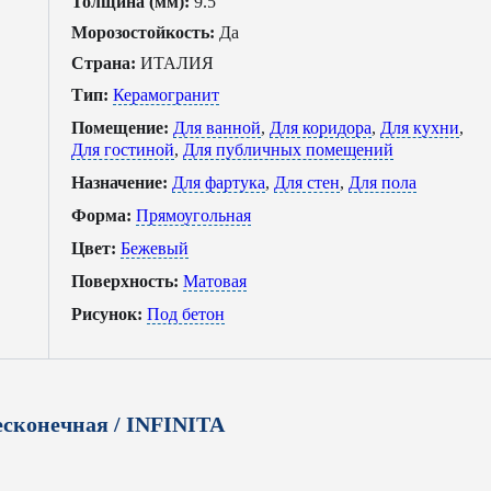
Толщина (мм):
9.5
Морозостойкость:
Да
Страна:
ИТАЛИЯ
Тип:
Керамогранит
Помещение:
Для ванной
,
Для коридора
,
Для кухни
,
Для гостиной
,
Для публичных помещений
Назначение:
Для фартука
,
Для стен
,
Для пола
Форма:
Прямоугольная
Цвет:
Бежевый
Поверхность:
Матовая
Рисунок:
Под бетон
сконечная / INFINITA