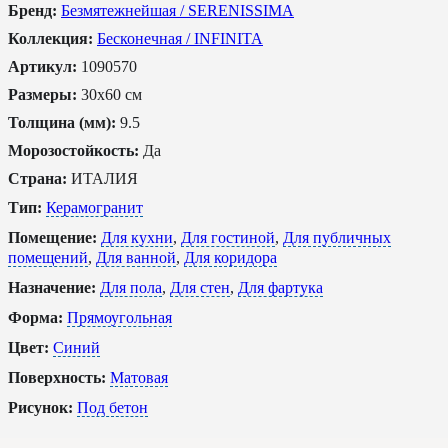
Бренд:
Безмятежнейшая / SERENISSIMA
Коллекция:
Бесконечная / INFINITA
Артикул:
1090570
Размеры:
30x60 см
Толщина (мм):
9.5
Морозостойкость:
Да
Страна:
ИТАЛИЯ
Тип:
Керамогранит
Помещение:
Для кухни
,
Для гостиной
,
Для публичных
помещений
,
Для ванной
,
Для коридора
Назначение:
Для пола
,
Для стен
,
Для фартука
Форма:
Прямоугольная
Цвет:
Синий
Поверхность:
Матовая
Рисунок:
Под бетон