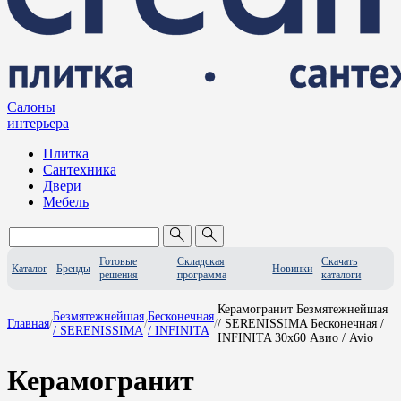
Салоны
интерьера
Плитка
Сантехника
Двери
Мебель
Готовые
Складская
Скачать
Каталог
Бренды
Новинки
решения
программа
каталоги
Керамогранит Безмятежнейшая
Безмятежнейшая
Бесконечная
Главная
/
/
/
/ SERENISSIMA Бесконечная /
/ SERENISSIMA
/ INFINITA
INFINITA 30x60 Авио / Avio
Керамогранит