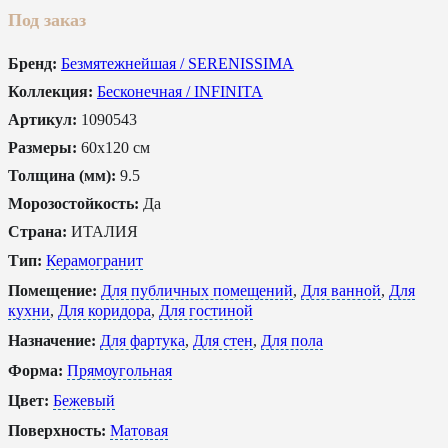
Под заказ
Бренд:
Безмятежнейшая / SERENISSIMA
Коллекция:
Бесконечная / INFINITA
Артикул:
1090543
Размеры:
60x120 см
Толщина (мм):
9.5
Морозостойкость:
Да
Страна:
ИТАЛИЯ
Тип:
Керамогранит
Помещение:
Для публичных помещений
,
Для ванной
,
Для
кухни
,
Для коридора
,
Для гостиной
Назначение:
Для фартука
,
Для стен
,
Для пола
Форма:
Прямоугольная
Цвет:
Бежевый
Поверхность:
Матовая