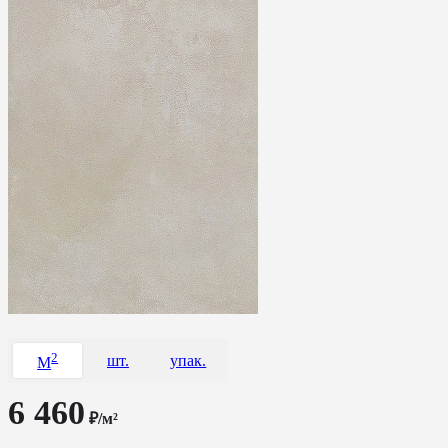
2
шт.
упак.
M
6 460
₽/м²