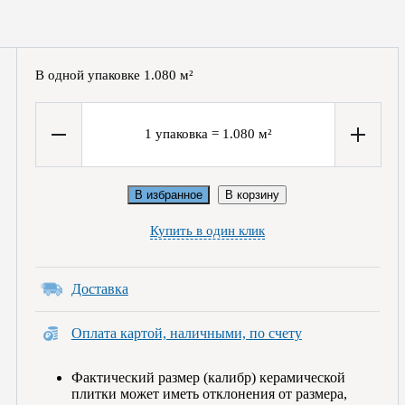
В одной упаковке
1.080
м²
1
упаковка
=
1.080
м²
В избранное
В корзину
Купить в один клик
Доставка
Оплата картой, наличными, по счету
Фактический размер (калибр) керамической
плитки может иметь отклонения от размера,