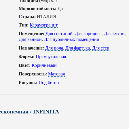
Толщина (мм):
9.5
Морозостойкость:
Да
Страна:
ИТАЛИЯ
Тип:
Керамогранит
Помещение:
Для гостиной
,
Для коридора
,
Для кухни
,
Для ванной
,
Для публичных помещений
Назначение:
Для пола
,
Для фартука
,
Для стен
Форма:
Прямоугольная
Цвет:
Коричневый
Поверхность:
Матовая
Рисунок:
Под бетон
сконечная / INFINITA