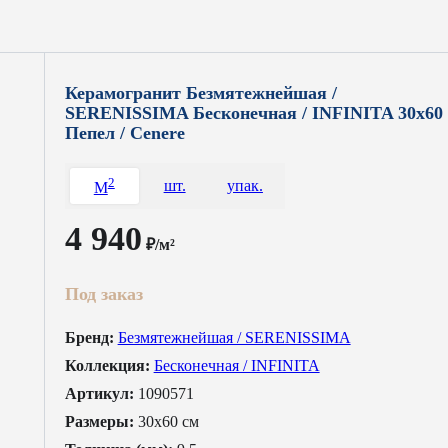
Керамогранит Безмятежнейшая /
SERENISSIMA Бесконечная / INFINITA 30x60
Пепел / Cenere
2
шт.
упак.
M
4 940
₽/м²
Под заказ
Бренд:
Безмятежнейшая / SERENISSIMA
Коллекция:
Бесконечная / INFINITA
Артикул:
1090571
Размеры:
30x60 см