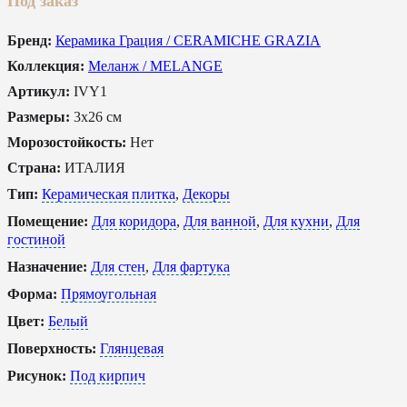
Под заказ
Бренд:
Керамика Грация / CERAMICHE GRAZIA
Коллекция:
Меланж / MELANGE
Артикул:
IVY1
Размеры:
3x26 см
Морозостойкость:
Нет
Страна:
ИТАЛИЯ
Тип:
Керамическая плитка
,
Декоры
Помещение:
Для коридора
,
Для ванной
,
Для кухни
,
Для
гостиной
Назначение:
Для стен
,
Для фартука
Форма:
Прямоугольная
Цвет:
Белый
Поверхность:
Глянцевая
Рисунок:
Под кирпич