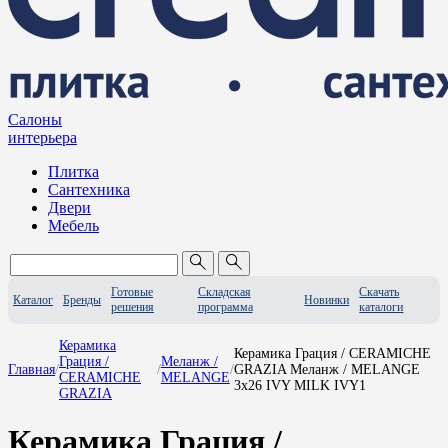
Салоны
интерьера
Плитка
Сантехника
Двери
Мебель
Готовые
Складская
Скачать
Каталог
Бренды
Новинки
решения
программа
каталоги
Керамика
Керамика Грация / CERAMICHE
Грация /
Меланж /
Главная
/
/
/
GRAZIA Меланж / MELANGE
CERAMICHE
MELANGE
3x26 IVY MILK IVY1
GRAZIA
Керамика Грация /