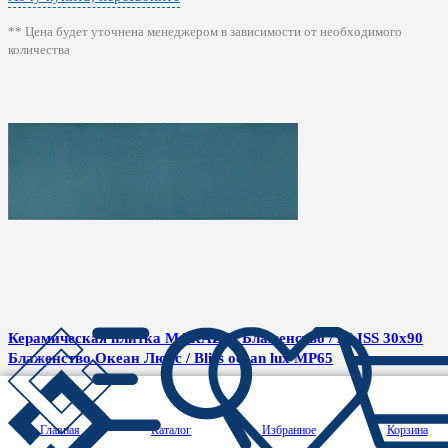
** Цена будет уточнена менеджером в зависимости от необходимого
количества
Керамическая плитка MARAZZI Блаженство / BLISS 30x90
Блаженство Океан Люкс / Bliss ocean lux MP65
Бренд:
MARAZZI ITALY
Коллекция:
Блаженство / BLISS
Главная
Каталог
Избранное
Корзина
Размеры:
30x90 см