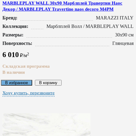
MARBLEPLAY WALL 30x90 Марблплей Травертин Наос
Декор / MARBLEPLAY Travertino naos decoro M4PM
Бренд:
MARAZZI ITALY
Коллекция:
Марблплей Волл / MARBLEPLAY WALL
Размеры:
30x90 см
Поверхность:
Глянцевая
6 010
2
₽/м
Складская программа
В наличии
В избранное
В корзину
Хочу купить, перезвоните