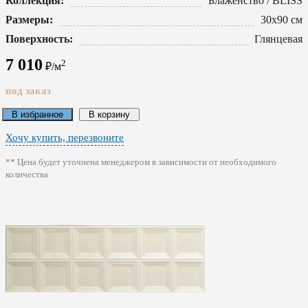
Коллекция:
Блаженство / BLISS
Размеры:
30x90 см
Поверхность:
Глянцевая
7 010
2
₽/м
под заказ
В избранное
В корзину
Хочу купить, перезвоните
** Цена будет уточнена менеджером в зависимости от необходимого
количества