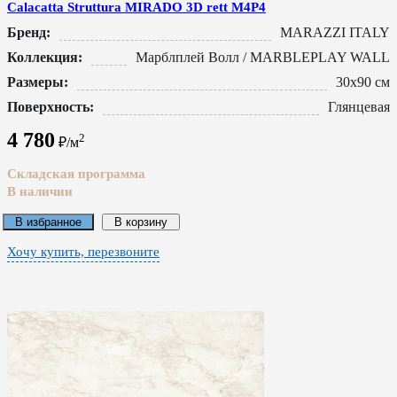
Calacatta Struttura MIRADO 3D rett M4P4
Бренд:
MARAZZI ITALY
Коллекция:
Марблплей Волл / MARBLEPLAY WALL
Размеры:
30x90 см
Поверхность:
Глянцевая
4 780
2
₽/м
Складская программа
В наличии
В избранное
В корзину
Хочу купить, перезвоните