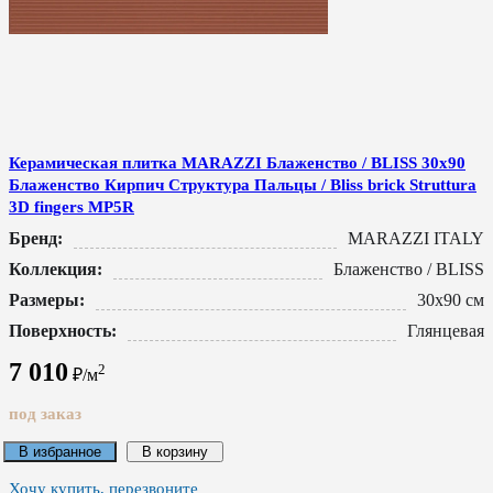
Керамическая плитка MARAZZI Блаженство / BLISS 30x90
Блаженство Кирпич Структура Пальцы / Bliss brick Struttura
3D fingers MP5R
Бренд:
MARAZZI ITALY
Коллекция:
Блаженство / BLISS
Размеры:
30x90 см
Поверхность:
Глянцевая
7 010
2
₽/м
под заказ
В избранное
В корзину
Хочу купить, перезвоните