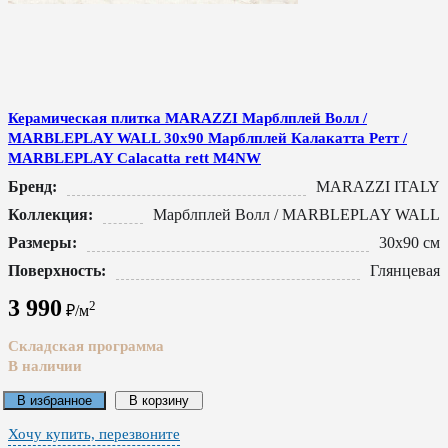
Керамическая плитка MARAZZI Марблплей Волл /
MARBLEPLAY WALL 30x90 Марблплей Калакатта Ретт /
MARBLEPLAY Calacatta rett M4NW
Бренд:
MARAZZI ITALY
Коллекция:
Марблплей Волл / MARBLEPLAY WALL
Размеры:
30x90 см
Поверхность:
Глянцевая
3 990
2
₽/м
Складская программа
В наличии
В избранное
В корзину
Хочу купить, перезвоните