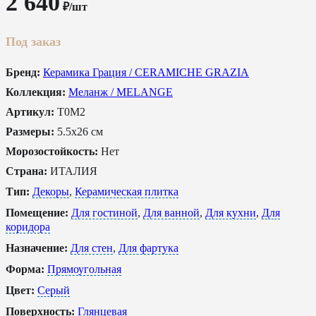
2 640
₽/шт
Под заказ
Бренд:
Керамика Грация / CERAMICHE GRAZIA
Коллекция:
Меланж / MELANGE
Артикул:
T0M2
Размеры:
5.5x26 см
Морозостойкость:
Нет
Страна:
ИТАЛИЯ
Тип:
Декоры
,
Керамическая плитка
Помещение:
Для гостиной
,
Для ванной
,
Для кухни
,
Для
коридора
Назначение:
Для стен
,
Для фартука
Форма:
Прямоугольная
Цвет:
Серый
Поверхность:
Глянцевая