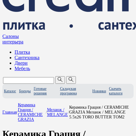
Салоны
интерьера
Плитка
Сантехника
Двери
Мебель
Готовые
Складская
Скачать
Каталог
Бренды
Новинки
решения
программа
каталоги
Керамика
Керамика Грация / CERAMICHE
Грация /
Меланж /
Главная
/
/
/
GRAZIA Меланж / MELANGE
CERAMICHE
MELANGE
5.5x26 TORO BUTTER TOM2
GRAZIA
Керамика Грация /