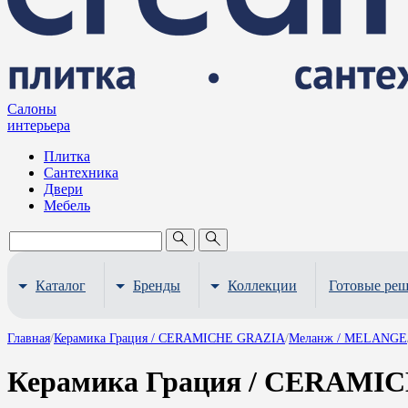
Салоны
интерьера
Плитка
Сантехника
Двери
Мебель
Каталог
Бренды
Коллекции
Готовые ре
Главная
/
Керамика Грация / CERAMICHE GRAZIA
/
Меланж / MELANGE
Керамика Грация / CERAMI