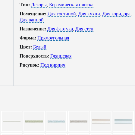
Тип:
Декоры
,
Керамическая плитка
Помещение:
Для гостиной
,
Для кухни
,
Для коридора
,
Для ванной
Назначение:
Для фартука
,
Для стен
Форма:
Прямоугольная
Цвет:
Белый
Поверхность:
Глянцевая
Рисунок:
Под кирпич