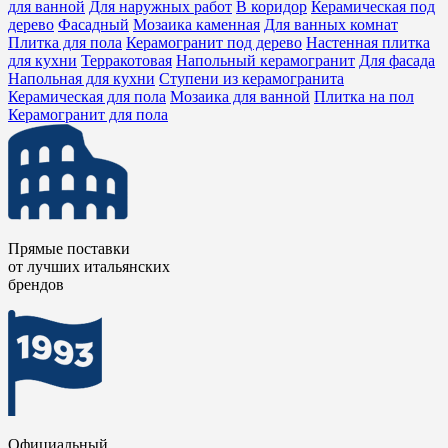
качество не всегда соответствуют желаемому результату.
для ванной
Для наружных работ
В коридор
Керамическая под
дерево
Фасадный
Мозаика каменная
Для ванных комнат
Именно поэтому мы не советуем вам приобретать такой
Плитка для пола
Керамогранит под дерево
Настенная плитка
материал в первом попавшемся месте. Наш магазин
для кухни
Терракотовая
Напольный керамогранит
Для фасада
предлагает широкий ассортимент, а также лояльные цены и
Напольная для кухни
Ступени из керамогранита
Керамическая для пола
Мозаика для ванной
Плитка на пол
высокое качество. Вашему вниманию также предлагаются
Керамогранит для пола
каталоги, в которых представлены лучшие итальянские
бренды, такие как Sant Agostino Nature, Earth, Blendar, Mirage
Noon, la corte, Serenisima Cir Quintana, Timber. Каждый клиент
непременно выберет что-то по своему вкусу.
Прямые поставки
от лучших итальянских
брендов
Официальный