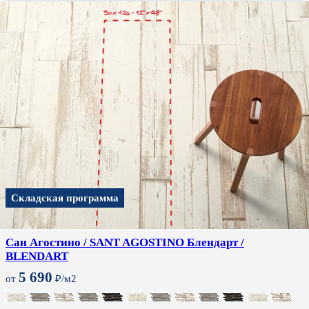
Складская программа
Сан Агостино / SANT AGOSTINO Блендарт /
BLENDART
5 690
от
₽/м2