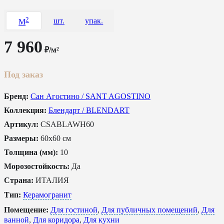
2
шт.
упак.
M
7 960
₽/м²
Под заказ
Бренд:
Сан Агостино / SANT AGOSTINO
Коллекция:
Блендарт / BLENDART
Артикул:
CSABLAWH60
Размеры:
60x60 см
Толщина (мм):
10
Морозостойкость:
Да
Страна:
ИТАЛИЯ
Тип:
Керамогранит
Помещение:
Для гостиной
,
Для публичных помещений
,
Для
ванной
,
Для коридора
,
Для кухни