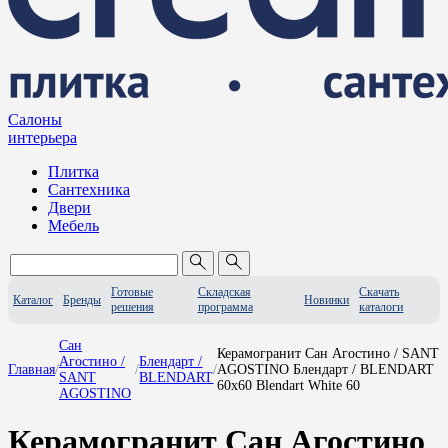
Салоны
интерьера
Плитка
Сантехника
Двери
Мебель
Готовые
Складская
Скачать
Каталог
Бренды
Новинки
решения
программа
каталоги
Сан
Керамогранит Сан Агостино / SANT
Агостино /
Блендарт /
Главная
/
/
/
AGOSTINO Блендарт / BLENDART
SANT
BLENDART
60x60 Blendart White 60
AGOSTINO
Керамогранит Сан Агостино