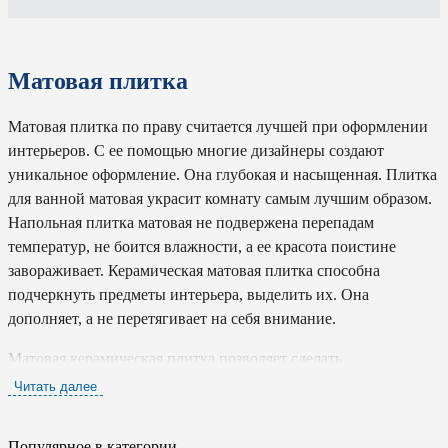
Матовая плитка
Матовая плитка по праву считается лучшей при оформлении
интерьеров. С ее помощью многие дизайнеры создают
уникальное оформление. Она глубокая и насыщенная. Плитка
для ванной матовая украсит комнату самым лучшим образом.
Напольная плитка матовая не подвержена перепадам
температур, не боится влажности, а ее красота поистине
завораживает. Керамическая матовая плитка способна
подчеркнуть предметы интерьера, выделить их. Она
дополняет, а не перетягивает на себя внимание.
Матовая керамическая плитка позволяет сделать
гармоничным любой интерьер. Она подходит под любой
Читать далее
стиль и направление. Вид облицовки от Serenissima Deserti,
Quintana, Ice, Sant`Agostino Pearl, Earth, Mirage Ardesie – это
Популярное в категории