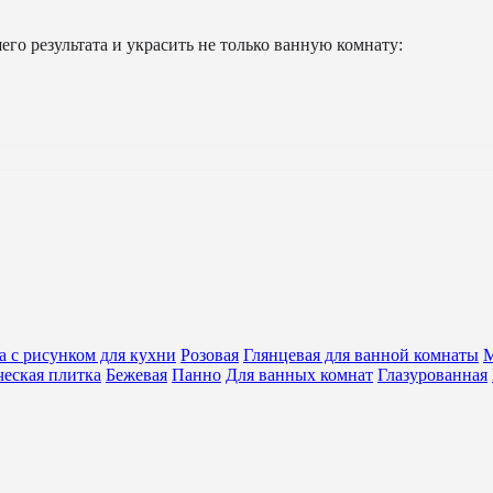
го результата и украсить не только ванную комнату:
вки керамическим материалом, фиолетовая напольная плитка мо
а с рисунком для кухни
Розовая
Глянцевая для ванной комнаты
М
ческая плитка
Бежевая
Панно
Для ванных комнат
Глазурованная
 которыми обладает любое другое подобное изделие: устойчивос
в дизайне интерьера. При правильном сочетании цвета, размера
ожете подобрать самые интересные варианты и создать уникаль