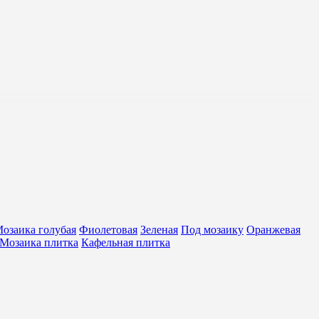
жет стать не только практичным, но и красивым решением
озаика голубая
Фиолетовая
Зеленая
Под мозаику
Оранжевая
Мозаика плитка
Кафельная плитка
ть к влаге, истиранию. Прочная, качественная и красивая
 и формы ваша ванная комната, душевая кабина или кухня
ную атмосферу в любом помещении.