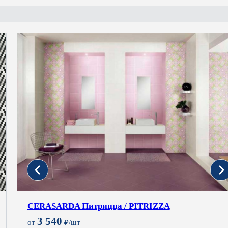
CERASARDA Питрицца / PITRIZZA
3 540
от
₽/шт