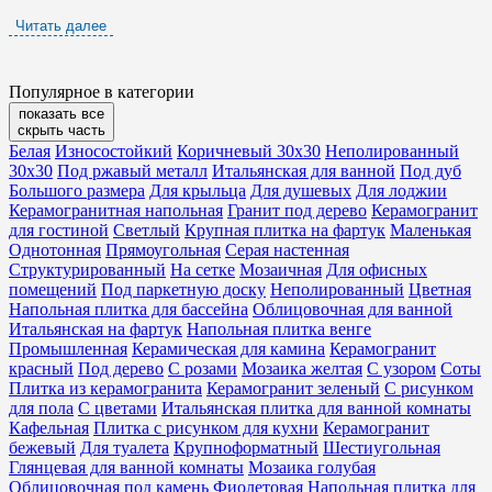
индивидуальность. Но для этого вам следует запомнить
Читать далее
несколько правил:
поверхность плитки с рисунком для кухни должна быть
Популярное в категории
показать все
максимально твёрдой и предельно ровной, особенно
скрыть часть
если это покрытие для стен, а вот для пола лучше
Белая
Износостойкий
Коричневый 30x30
Неполированный
подойдёт шероховатая поверхность;
30x30
Под ржавый металл
Итальянская для ванной
Под дуб
Большого размера
Для крыльца
Для душевых
Для лоджии
на светлом покрытии больше видна грязь, а на тёмном
Керамогранитная напольная
Гранит под дерево
Керамогранит
для гостиной
Светлый
Крупная плитка на фартук
Маленькая
сильнее видны трещины, а вот мозаика потребует
Однотонная
Прямоугольная
Серая настенная
значительного опыта укладки;
Структурированный
На сетке
Мозаичная
Для офисных
помещений
Под паркетную доску
Неполированный
Цветная
концентрируйте своё внимание на показателе
Напольная плитка для бассейна
Облицовочная для ванной
влагостойкости.
Итальянская на фартук
Напольная плитка венге
Промышленная
Керамическая для камина
Керамогранит
Конечно, вы можете использовать различный материал при
красный
Под дерево
С розами
Мозаика желтая
С узором
Соты
Плитка из керамогранита
Керамогранит зеленый
С рисунком
оформлении кухни, но мы вам советуем не увлекаться
для пола
С цветами
Итальянская плитка для ванной комнаты
декоративной отделкой, так как при регулярном мытье её
Кафельная
Плитка с рисунком для кухни
Керамогранит
элементы могут пострадать.
бежевый
Для туалета
Крупноформатный
Шестиугольная
Глянцевая для ванной комнаты
Мозаика голубая
Приобретайте модные тренды плитки с рисунком для кухни
Облицовочная под камень
Фиолетовая
Напольная плитка для