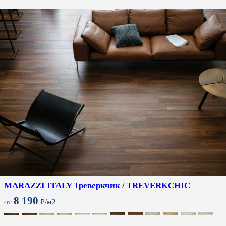
MARAZZI ITALY Треверкчик / TREVERKCHIC
8 190
от
₽/м2