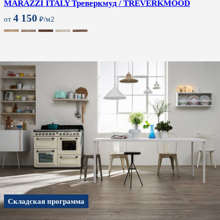
MARAZZI ITALY Треверкмуд / TREVERKMOOD
4 150
от
₽/м2
Складская программа