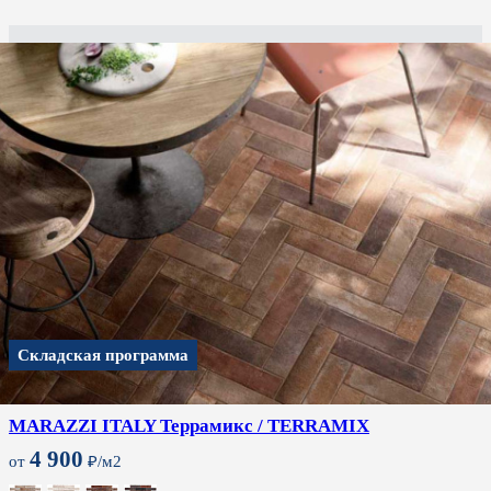
Складская программа
MARAZZI ITALY Террамикс / TERRAMIX
4 900
от
₽/м2