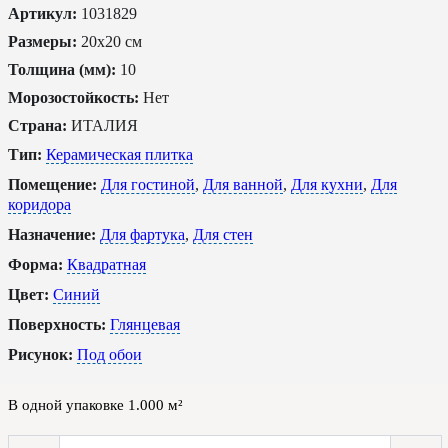
Артикул:
1031829
Размеры:
20x20 см
Толщина (мм):
10
Морозостойкость:
Нет
Страна:
ИТАЛИЯ
Тип:
Керамическая плитка
Помещение:
Для гостиной
,
Для ванной
,
Для кухни
,
Для
коридора
Назначение:
Для фартука
,
Для стен
Форма:
Квадратная
Цвет:
Синий
Поверхность:
Глянцевая
Рисунок:
Под обои
В одной упаковке
1.000
м²