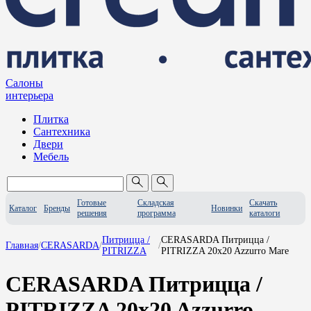
Салоны
интерьера
Плитка
Сантехника
Двери
Мебель
Готовые
Складская
Скачать
Каталог
Бренды
Новинки
решения
программа
каталоги
Питрицца /
CERASARDA Питрицца /
Главная
/
CERASARDA
/
/
PITRIZZA
PITRIZZA 20x20 Azzurro Mare
CERASARDA Питрицца /
PITRIZZA 20x20 Azzurro