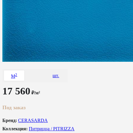
2
шт.
M
17 560
₽/м²
Под заказ
Бренд:
CERASARDA
Коллекция:
Питрицца / PITRIZZA