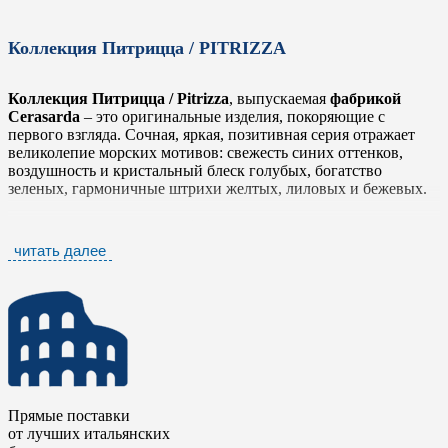
Коллекция Питрицца / PITRIZZA
Коллекция Питрицца / Pitrizza
, выпускаемая
фабрикой
Cerasarda
– это оригинальные изделия, покоряющие с
первого взгляда. Сочная, яркая, позитивная серия отражает
великолепие морских мотивов: свежесть синих оттенков,
воздушность и кристальный блеск голубых, богатство
зеленых, гармоничные штрихи желтых, лиловых и бежевых.
Коллекцию Питрицца / Pitrizza
помимо фоновой плитки
дополняет мозаика с квадратными, прямоугольными
читать далее
пикселями и в стиле Гауди. Роскошный декор, предлагаемый в
серии, представлен всевозможными вставками и бордюрами с
объемными изображениями обитателей морских глубин, а так
же птиц, бабочек, растительных и геометрических
орнаментов. Плитка выполнена в различных размерах. Все
элементы
Pitrizza
можно сочетать между собой, создавая
роскошные и неповторимые интерьеры. Коллекция
предназначена для облицовки стен и полов в ванных
комнатах, кухнях и санузлах.
Прямые поставки
от лучших итальянских
Плитка
Питрицца / Pitrizza
отличается отменным качеством,