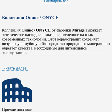
Посмотреть все
Коллекция Оникс / ONYCE
Коллекция
Оникс / ONYCE
от фабрики
Mirage
выражает
эстетическое наследие оникса, переведенное на язык
современных технологий. Этот керамогранит сохраняет
визуальную глубину и благородство природного минерала, но
обретает качества, необходимые для интенсивной
эксплуатации.
В основе лежит синтез естественной элегантности и
практичности. Плитка коллекции
Оникс / ONYCE
сочетает в
читать далее
себе универсальность и долговечность, что делает ее
идеальным решением для изысканных интерьеров с высокими
требованиями к износостойкости. Разнообразие вариантов
отделки и цветовых решений расширяет творческие
возможности архитекторов и дизайнеров, позволяя
интегрировать материал как в современные, так и в
традиционные пространства.
Керамический гранит
Оникс / ONYCE
предназначен для
Прямые поставки