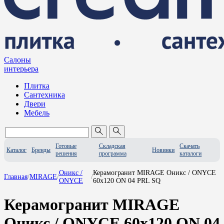
Салоны
интерьера
Плитка
Сантехника
Двери
Мебель
Готовые
Складская
Скачать
Каталог
Бренды
Новинки
решения
программа
каталоги
Оникс /
Керамогранит MIRAGE Оникс / ONYCE
Главная
/
MIRAGE
/
/
ONYCE
60x120 ON 04 PRL SQ
Керамогранит MIRAGE
Оникс / ONYCE 60x120 ON 04