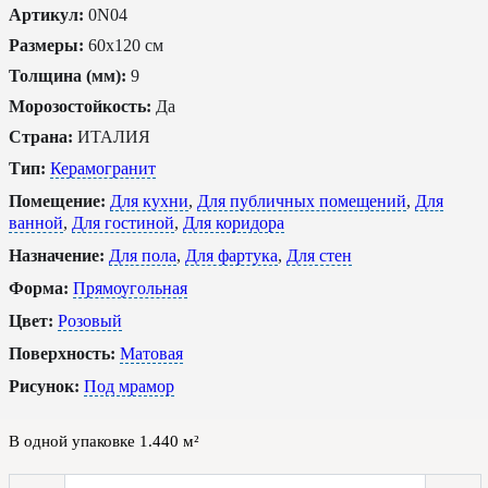
Артикул:
0N04
Размеры:
60x120 см
Толщина (мм):
9
Морозостойкость:
Да
Страна:
ИТАЛИЯ
Тип:
Керамогранит
Помещение:
Для кухни
,
Для публичных помещений
,
Для
ванной
,
Для гостиной
,
Для коридора
Назначение:
Для пола
,
Для фартука
,
Для стен
Форма:
Прямоугольная
Цвет:
Розовый
Поверхность:
Матовая
Рисунок:
Под мрамор
В одной упаковке
1.440
м²