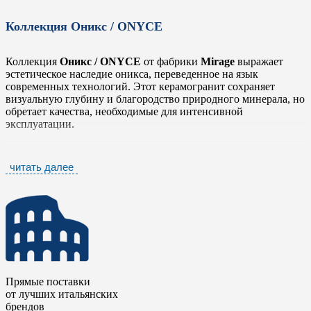
Коллекция Оникс / ONYCE
Коллекция
Оникс / ONYCE
от фабрики
Mirage
выражает
эстетическое наследие оникса, переведенное на язык
современных технологий. Этот керамогранит сохраняет
визуальную глубину и благородство природного минерала, но
обретает качества, необходимые для интенсивной
эксплуатации.
В основе лежит синтез естественной элегантности и
практичности. Плитка коллекции
Оникс / ONYCE
сочетает в
читать далее
себе универсальность и долговечность, что делает ее
идеальным решением для изысканных интерьеров с высокими
требованиями к износостойкости. Разнообразие вариантов
отделки и цветовых решений расширяет творческие
возможности архитекторов и дизайнеров, позволяя
интегрировать материал как в современные, так и в
традиционные пространства.
Керамический гранит
Оникс / ONYCE
предназначен для
Прямые поставки
работы в сфере премиального дизайна, где ценятся не только
от лучших итальянских
эстетические качества, но и надежность материала. Коллекция
брендов