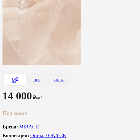
2
шт.
упак.
M
14 000
₽/м²
Под заказ
Бренд:
MIRAGE
Коллекция:
Оникс / ONYCE